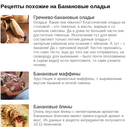
Рецепты похожие на Банановые оладьи
Гречнево-банановые оладьи
Оладьи. Какие они обычно? Классические оладьи из
столовой – это тяжелые, в масле, жирные и со
шлепком сметаны. Да и дома по большей части они
достаточно тяжелые. Исключение тут для меня
составляют только летние дачные оладьи с
натертым кабачком или осенние с яблоком. А тут – с
бананом! Да с гречневой мукой! Честно признаюсь,
что само тесто, еще до того как оно отправилось на
сковороду для выпекания – было почти ополовинено
в сыром виде)) если приготовите, то сами узнаете
почему.
Банановые маффины
Хрустящие и ароматные маффины, с выраженным
вкусом бананов и ноткой лимона.
Банановые блины
Очень вкусные блины с неповторимым ароматом.
Банановые блинчики имеют превосходный аромат и
вкус. Из данных в рецепте ингредиентов получается
10-12 блинчиков.