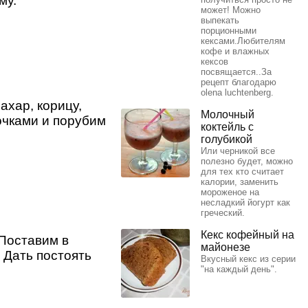
му.
может! Можно
выпекать
порционными
кексами.Любителям
кофе и влажных
кексов
посвящается..За
рецепт благодарю
olena luchtenberg.
ахар, корицу,
Молочный
очками и порубим
коктейль с
голубикой
Или черникой все
полезно будет, можно
для тех кто считает
калории, заменить
мороженое на
несладкий йогурт как
греческий.
Кекс кофейный на
Поставим в
майонезе
. Дать постоять
Вкусный кекс из серии
"на каждый день".