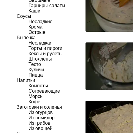
Овощные
Гарниры-салаты
Каши
Соусы
Несладкие
Крема
Острые
Выпечка
Несладкая
Торты и пироги
Кексы и рулеты
Штоллены
Тесто
Куличи
Пицца
Напитки
Компоты
Согревающие
Морсы
Кофе
Заготовки и соленья
Из огурцов
Из помидор
Из грибов
Из овощей