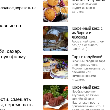
Вкусные кексики
олодное,порезать на
родом из моего
детства.
разные по
Кофейный кекс с
имбирем и
яблоком
Ароматный кекс .. как
раз для осеннего
чаепития )
и, сахар,
атную форму
Тарт с голубикой
Вкусный ягодный тарт
в вечернему чаю.
Можно приготовить со
свежими или
замороженными
ягодами.
Кофейный кекс
Необыкновенно-
вкусный, влажный
ости. Смешать
кофейный кекс.
Настолько прост в
ды, перемешать.
приготовлении, что НЕ
получиться просто не