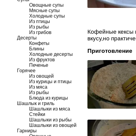
Овощные супы
Мясные супы
Холодные супы
Из птицы
Из рыбы
Кофейные кексы п
Из грибов
Десерты
вкусу,но практич
Конфеты
Блины
Приготовление
Холодные десерты
Из фруктов
Печенье
Горячее
Из овощей
Из курицы и птицы
Из мяса
Из рыбы
Блюда из курицы
Шашлык и гриль
Шашлыки из мяса
Стейки
Шашлыки из рыбы
Шашлыки из овощей
Гарниры