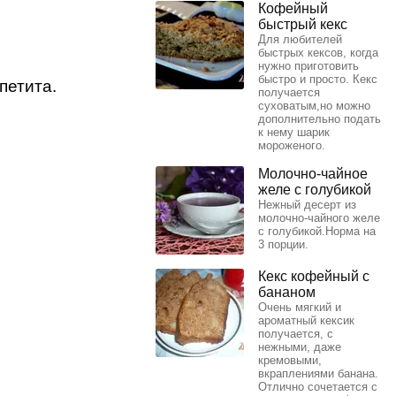
Кофейный
быстрый кекс
Для любителей
быстрых кексов, когда
нужно приготовить
быстро и просто. Кекс
петита.
получается
суховатым,но можно
дополнительно подать
к нему шарик
мороженого.
Молочно-чайное
желе с голубикой
Нежный десерт из
молочно-чайного желе
с голубикой.Норма на
3 порции.
Кекс кофейный с
бананом
Очень мягкий и
ароматный кексик
получается, с
нежными, даже
кремовыми,
вкраплениями банана.
Отлично сочетается с