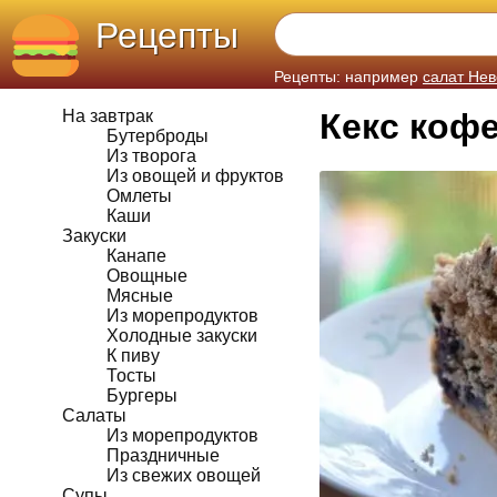
Рецепты
Рецепты: например
салат Нев
На завтрак
Кекс коф
Бутерброды
Из творога
Из овощей и фруктов
Омлеты
Каши
Закуски
Канапе
Овощные
Мясные
Из морепродуктов
Холодные закуски
К пиву
Тосты
Бургеры
Салаты
Из морепродуктов
Праздничные
Из свежих овощей
Супы