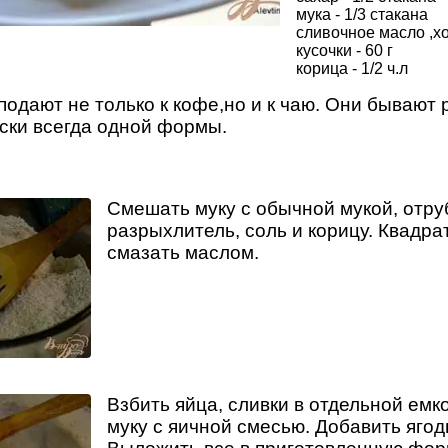
мука - 1/3 стакана
сливочное масло ,х
кусочки - 60 г
корица - 1/2 ч.л
одают не только к кофе,но и к чаю. Они бывают 
ески всегда одной формы.
Смешать муку с обычной мукой, отруб
разрыхлитель, соль и корицу. Квадр
смазать маслом.
Взбить яйца, сливки в отдельной емк
муку с яичной смесью. Добавить яго