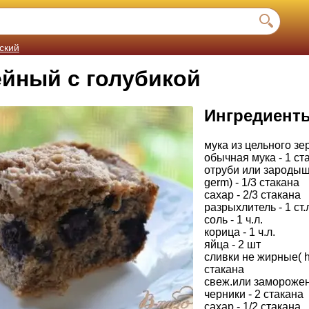
ский
ейный с голубикой
Ингредиент
мука из цельного зер
обычная мука - 1 ст
отруби или зародыш
germ) - 1/3 стакана
сахар - 2/3 стакана
разрыхлитель - 1 ст.
соль - 1 ч.л.
корица - 1 ч.л.
яйца - 2 шт
сливки не жирные( ha
стакана
свеж.или заморожен
черники - 2 стакана
сахар - 1/2 стакана