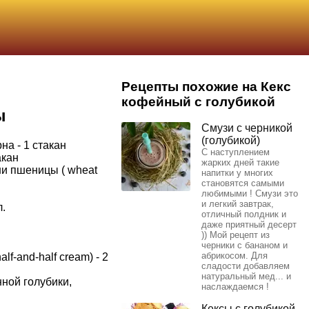
Рецепты похожие на Кекс
кофейный с голубикой
ы
Смузи с черникой
(голубикой)
на - 1 стакан
С наступлением
акан
жарких дней такие
и пшеницы ( wheat
напитки у многих
становятся самыми
любимыми ! Смузи это
и легкий завтрак,
л.
отличный полдник и
даже приятный десерт
)) Мой рецепт из
черники с бананом и
абрикосом. Для
lf-and-half cream) - 2
сладости добавляем
натуральный мед... и
ной голубики,
наслаждаемся !
Кексы с голубикой