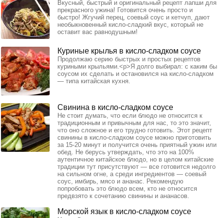
Вкусный, быстрый и оригинальный рецепт лапши для
прекрасного ужина! Готовится очень просто и
быстро! Жгучий перец, соевый соус и кетчуп, дают
необыкновенный кисло-сладкий вкус, который не
оставит вас равнодушным!
Куриные крылья в кисло-сладком соусе
Продолжаю серию быстрых и простых рецептов
куриными крыльями.<p>Я долго выбирал: с каким бы
соусом их сделать и остановился на кисло-сладком
— типа китайская кухня.
Свинина в кисло-сладком соусе
Не стоит думать, что если блюдо не относится к
традиционным и привычным для нас, то это значит,
что оно сложное и его трудно готовить. Этот рецепт
свинины в кисло-сладком соусе можно приготовить
за 15-20 минут и получится очень приятный ужин или
обед. Не берусь утверждать, что это на 100%
аутентичное китайское блюдо, но в целом китайские
традиции тут присутствуют — все готовится недолго
на сильном огне, а среди ингредиентов — соевый
соус, имбирь, мясо и ананас. Рекомендую
попробовать это блюдо всем, кто не относится
предвзято к сочетанию свинины и ананасов.
Морской язык в кисло-сладком соусе