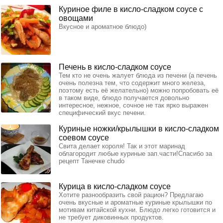
Куриное филе в кисло-сладком соусе с
овощами
Вкусное и ароматное блюдо)
Печень в кисло-сладком соусе
Тем кто не очень жалует блюда из печени (а печень
очень полезна тем, что содержит много железа,
поэтому есть её желательно) можно попробовать её
в таком виде, блюдо получается довольно
интересное, нежное, сочное не так ярко выражен
специфический вкус печени.
Куриные ножки/крылышки в кисло-сладком
соевом соусе
Свита делает короля! Так и этот маринад
облагородит любые куриные зап.части!Спасибо за
рецепт Танечке chudo
Курица в кисло-сладком соусе
Хотите разнообразить свой рацион? Предлагаю
очень вкусные и ароматные куриные крылышки по
мотивам китайской кухни. Блюдо легко готовится и
не требует диковинных продуктов.