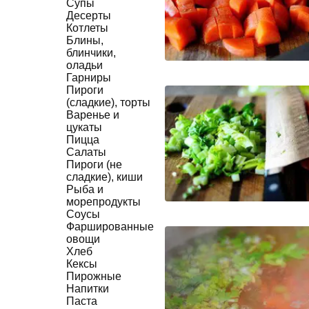
Супы
Десерты
Котлеты
Блины,
блинчики,
оладьи
Гарниры
Пироги
(сладкие), торты
Варенье и
цукаты
Пицца
Салаты
Пироги (не
сладкие), киши
Рыба и
морепродукты
Соусы
Фаршированные
овощи
Хлеб
Кексы
Пирожные
Напитки
Паста