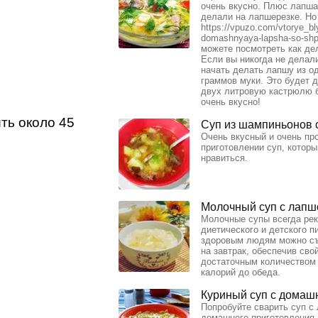
очень вкусно. Плюс лапш
делали на лапшерезке. Но
https://vpuzo.com/vtorye_b
domashnyaya-lapsha-so-shp
можете посмотреть как де
Если вы никогда не делал
начать делать лапшу из од
граммов муки. Это будет д
двух литровую кастрюлю 
очень вкусно!
ть около 45
Суп из шампиньонов 
Очень вкусный и очень пр
приготовлении суп, которы
нравиться.
Молочный суп с лапш
Молочные супы всегда ре
диетического и детского п
здоровым людям можно съ
на завтрак, обеспечив сво
достаточным количеством
калорий до обеда.
Куриный суп с домаш
Попробуйте сварить суп с
домашнего приготовления.