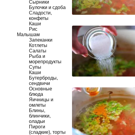
Сырники
Булочки и сдоба
Сладости,
конфеты
Каши
Рис
Малышам
Запеканки
Котлеты
Салаты
Рыба и
морепродукты
Супы
Каши
Бутерброды,
сендвичи
Основные
блюда
Яичницы и
омлеты
Блины,
блинчики,
оладьи
Пироги
(сладкие), торты