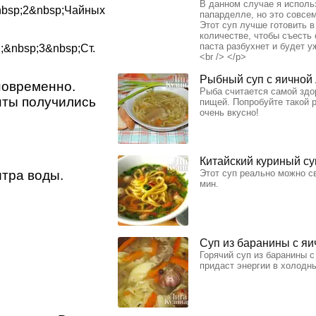
В данном случае я исполь
nbsp;2&nbsp;Чайных
папарделле, но это совсем
Этот суп лучше готовить в
количестве, чтобы съесть 
паста разбухнет и будет у
;&nbsp;3&nbsp;Ст.
<br /> </p>
Рыбный суп с яичной
новременно.
Рыба считается самой здо
нты получились
пищей. Попробуйте такой 
очень вкусно!
Китайский куриный су
итра воды.
Этот суп реально можно св
мин.
Суп из баранины с я
Горячий суп из баранины 
придаст энергии в холодн