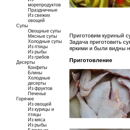
морепродуктов
Праздничные
Из свежих
овощей
Супы
Овощные супы
Приготовим куриный су
Мясные супы
Холодные супы
Задача приготовить су
Из птицы
яркими и были видны 
Из рыбы
Из грибов
Приготовление
Десерты
Конфеты
Блины
Холодные
десерты
Из фруктов
Печенье
Горячее
Из овощей
Из курицы и
птицы
Из мяса
Из рыбы