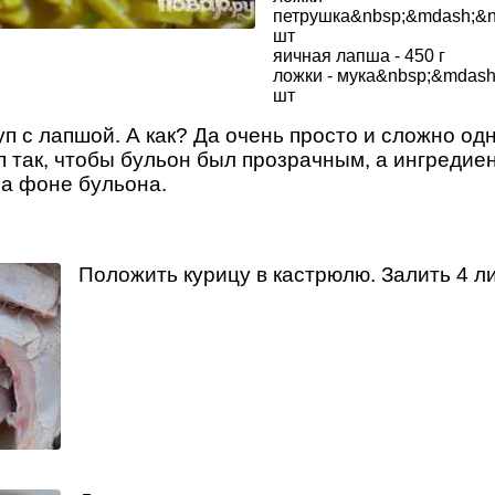
петрушка&nbsp;&mdash;&
шт
яичная лапша - 450 г
ложки - мука&nbsp;&mdash
шт
п с лапшой. А как? Да очень просто и сложно од
п так, чтобы бульон был прозрачным, а ингредие
на фоне бульона.
Положить курицу в кастрюлю. Залить 4 л