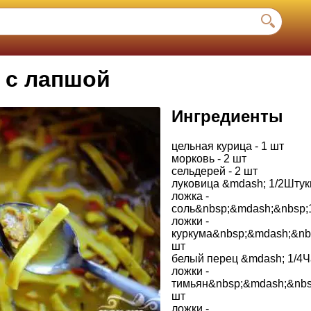
 с лапшой
Ингредиенты
цельная курица - 1 шт
морковь - 2 шт
сельдерей - 2 шт
луковица &mdash; 1/2Штуки
ложка -
соль&nbsp;&mdash;&nbsp;
ложки -
куркума&nbsp;&mdash;&nb
шт
белый перец &mdash; 1/4Ч
ложки -
тимьян&nbsp;&mdash;&nbs
шт
ложки -