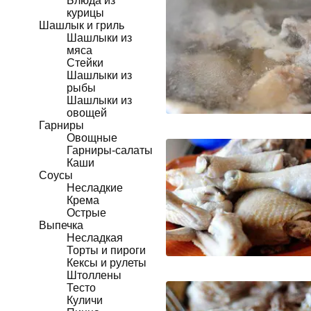
Блюда из
курицы
Шашлык и гриль
Шашлыки из
мяса
Стейки
Шашлыки из
рыбы
Шашлыки из
овощей
Гарниры
Овощные
Гарниры-салаты
Каши
Соусы
Несладкие
Крема
Острые
Выпечка
Несладкая
Торты и пироги
Кексы и рулеты
Штоллены
Тесто
Куличи