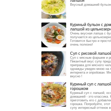
лапшой
Вкусный домашний бульон
Куриный бульон с до
лапшой из цельнозер
Очень вкусная лапша с б
получается из цельнозерн
Готовится быстро и просто
очень полезно!
Суп с рисовой лапшо
Суп с мясным фаршем и р
Пикантный вкус супу прида
приправа для мясного чил
однажды увиден мною на 
интернета и опробован. М
вкусно !
Куриный суп с лапшо
горошком
Куриный суп с лапшой, ос
домашней - это классика.
приготовить его с добавле
горошка. Попробуйте, этот
супу интересный оттенок в