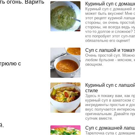
ть огонь. Варить
Куриный суп с домаш
Куриный суп с домашней л
может быть вкуснее! Мне 
этот рецепт куриной лапши
стороны, он очень простой,
стороны, не всегда ведь н
что-то долгое и сложное? 
кто попробует этот суп-ла
обязательно его оценит!
Суп с лапшой и тома
Очень простой суп. Можно
любом бульоне - мясном, 
стрюлю с
овощном.
Куриный суп с лапшой
стиле
Здесь я покажу вам, как п
куриный суп в азиатском с
ингредиенты простые и дос
вкус получается интересн
оригинальным. Давайте пр
супчик вместе.
й.
Суп с домашней лап
Тарелочка супа с домашне