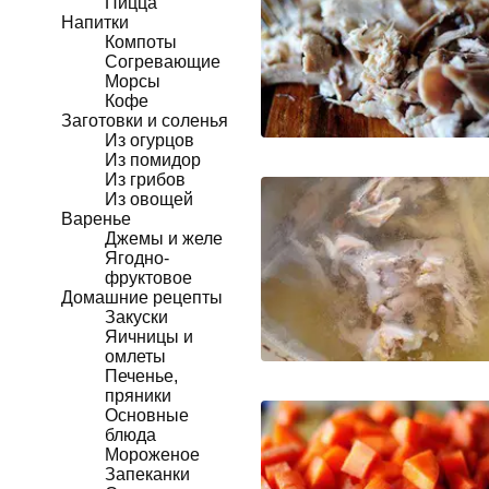
Пицца
Напитки
Компоты
Согревающие
Морсы
Кофе
Заготовки и соленья
Из огурцов
Из помидор
Из грибов
Из овощей
Варенье
Джемы и желе
Ягодно-
фруктовое
Домашние рецепты
Закуски
Яичницы и
омлеты
Печенье,
пряники
Основные
блюда
Мороженое
Запеканки