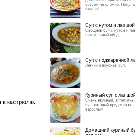
совсем не сложно. Получа
вкусно!
Суп с нутом и лапшой
Овощной суп с нутом и ла
питательный обед..
Суп с поджаренной л
Легкий и вкусный суп.
Куриный суп с лапшо
Очень вкусный, аппетитны
и в кастрюлю.
суп, который придется по 
взрослым.
Домашний куриный бу