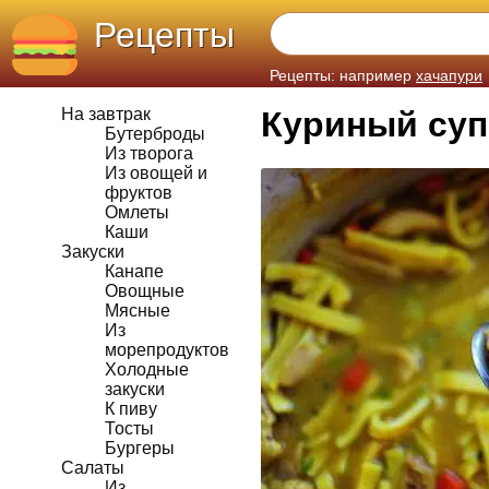
Рецепты
Рецепты: например
хачапури
На завтрак
Куриный суп
Бутерброды
Из творога
Из овощей и
фруктов
Омлеты
Каши
Закуски
Канапе
Овощные
Мясные
Из
морепродуктов
Холодные
закуски
К пиву
Тосты
Бургеры
Салаты
Из