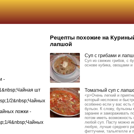
Рецепты похожие на Куриный
лапшой
Суп с грибами и лап
Суп из свежих грибов, с б
основе кубика, овощами и
 -
1&nbsp;Чайная шт
Томатный суп с лапш
<p>Очень легкий и приятн
который несложно и быстро
sp;1/2&nbsp;Чайных
особенно если у вас есть 
бульон. К слову, бульоны 
айных ложки -
заранее и замораживать п
потом иметь возможность 
p;1/4&nbsp;Чайных
любой суп. Пасту можно и
любую, лучше среднего р
феттучини, тальятелле и 