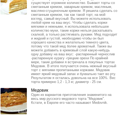
существует огромное количество. Бывают торты со
сметанным кремом, заварным кремом, масляным,
масляно-сгущеночным кремом. Я решила сделать со
сметанным кремом, так как такой торт, на мой
взгляд, самый вкусный. Вы можете использовать
любой крем на ваш вкус. Чтобы сделать коржи
мягкими и нежными, я использовала небольшое
количество муки, такие коржи нельзя раскатывать
скалкой, а только растягивать руками. Мед подходит
и жидкий и густой, необходимо чтобы он был
хорошего качества и желательно темного цвета,
потому что такой мед более ароматный. Также вы
можете добавить в кремовый слой какую-нибудь
одну добавку на ваш вкус: -распаренный чернослив
-распаренную курагу -грецкие орехи По крайней
мере, такие добавки я встречала в покупных тортах
Медовик. В итоге получается очень нежный вкусный
торт с мягкими пропитанными коржами. Медовик
имеет яркий медовый запах и буквально тает во рту.
Результатом я осталась довольна на все 100%. Вес
торта примерно 1,2 - 1,3 кг, диаметр - 25 см.
Медовик
Один из вариантов приготовления знаменитого на
весь мир русского медового торта "Медовик".
Кстати, в Европе его часто называют Medovnik.