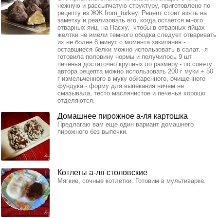
нежную и рассыпчатую структуру, приготовлено по
рецепту из ЖЖ from_turkey. Рецепт стоит взять на
заметку и реализовать его, когда остается много
отварных яиц, на Пасху.- чтобы в отварных яйцах
желтки не имели темного ободка следует отваривать
их не более 8 минут с момента закипания.-
оставшиеся белки можно использовать в салат.- я
готовила половину нормы и получилось 9 шт
печенья достаточно крупных по размеру.- по совету
автора рецепта можно использовать 200 г муки + 50
г измельченного в муку обжаренного, очищенного
фундука.- форму для выпекания ничем не
смазывала, тесто маслянистое и печенья хорошо
отделяются.
Домашнее пирожное а-ля картошка
Предлагаю вам еще один вариант домашнего
пирожного без выпечки.
Котлеты а-ля столовские
Мягкие, сочные котлетки. Готовим в мультиварке.