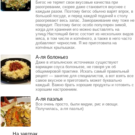
Бигос не теряет свои вкусовые качества при
разогревании, скорее даже становится вкуснее с
каждым разом. Поэтому бигос обычно варят впрок, в
большой посуде, и перед каждой подачей к столу
разогревают весь запас. Замораживание ему тоже не
повредит. Поэтому бигос особо популярен зимой,
когда для хранения его можно выставлять на
улицу.Настоящий бигос состоит из нескольких видов
мяса, в том числе и копчёного, а также в него часто
добавляют чернослив. Я же приготовила на
копчёных крылышках.
А-ля болоньез
Даже в итальянских источниках существуют
вариации соуса болоньезе, не говоря уж об
общемировой практике. Искать самый правильный
рецепт — занятие для специалистов, а вот взять все
самое вкусное и приготовить может буквально
каждый. Важно брать хорошие продукты и готовить с
хорошим настроением.
А-ля паэлья
Все очень просто, были мидии, рис и овощи.
Получилась, а-ля паэлья)
На завтрак