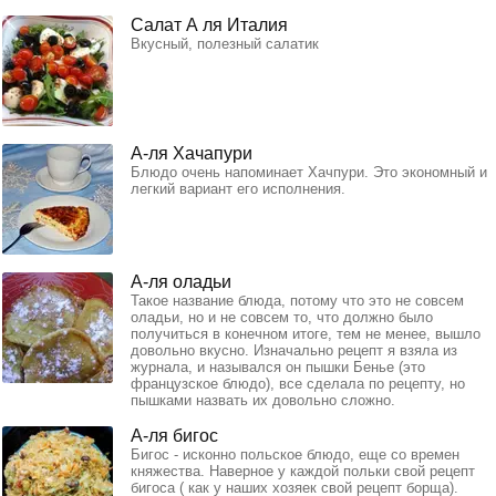
Салат А ля Италия
Вкусный, полезный салатик
А-ля Хачапури
Блюдо очень напоминает Хачпури. Это экономный и
легкий вариант его исполнения.
А-ля оладьи
Такое название блюда, потому что это не совсем
оладьи, но и не совсем то, что должно было
получиться в конечном итоге, тем не менее, вышло
довольно вкусно. Изначально рецепт я взяла из
журнала, и назывался он пышки Бенье (это
французское блюдо), все сделала по рецепту, но
пышками назвать их довольно сложно.
А-ля бигос
Бигос - исконно польское блюдо, еще со времен
княжества. Наверное у каждой польки свой рецепт
бигоса ( как у наших хозяек свой рецепт борща).