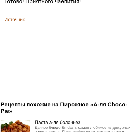
Готово! Приятного чаепития!
Источник
Рецепты похожие на Пирожное «А-ля Choco-
Pie»
Паста а-ля болоньез
Данное блюдо &mdash; самое любимое из дежурных
у нас в семье. Я его люблю за то, что его легко и