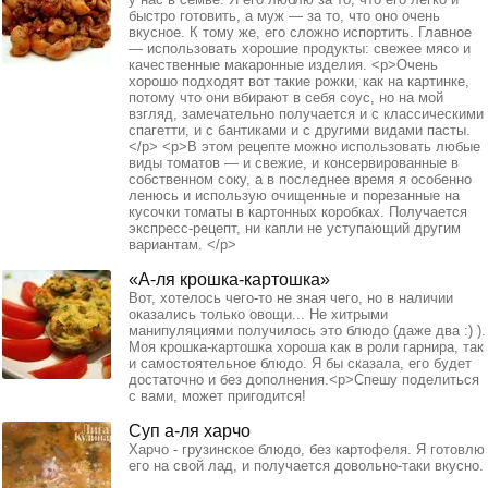
быстро готовить, а муж — за то, что оно очень
вкусное. К тому же, его сложно испортить. Главное
— использовать хорошие продукты: свежее мясо и
качественные макаронные изделия. <p>Очень
хорошо подходят вот такие рожки, как на картинке,
потому что они вбирают в себя соус, но на мой
взгляд, замечательно получается и с классическими
спагетти, и с бантиками и с другими видами пасты.
</p> <p>В этом рецепте можно использовать любые
виды томатов — и свежие, и консервированные в
собственном соку, а в последнее время я особенно
ленюсь и использую очищенные и порезанные на
кусочки томаты в картонных коробках. Получается
экспресс-рецепт, ни капли не уступающий другим
вариантам. </p>
«А-ля крошка-картошка»
Вот, хотелось чего-то не зная чего, но в наличии
оказались только овощи... Не хитрыми
манипуляциями получилось это блюдо (даже два :) ).
Моя крошка-картошка хороша как в роли гарнира, так
и самостоятельное блюдо. Я бы сказала, его будет
достаточно и без дополнения.<p>Спешу поделиться
с вами, может пригодится!
Суп а-ля харчо
Харчо - грузинское блюдо, без картофеля. Я готовлю
его на свой лад, и получается довольно-таки вкусно.