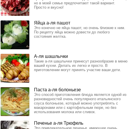
но в моей семье предпочитают такой вариант.
Просто и вкусно!
Яйца а-ля пашот
Это конечно не яйца пашот, но очень близкие к ним.
По рецепту яйца можно довести до любого
состояния желтка.
А-ля шашлычки
Такие а-ля шашлычки принесут разнообразие в меню
вашей кухни. Делать их легко и просто. В
приготовлении могут принять участие ваши дети.
Паста а-ля болоньезе
Это способ приготовления блюда является одной из
разновидностей очень популярного итальянского
соуса болоньезе, который можно употреблять с
макаронами или с картофельным пюре, но без
использования молока или сливок.
Печенье а-ля Трюфель
Это привлекательное печенье, имеющее очень