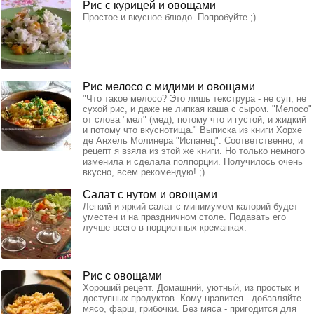
Рис с курицей и овощами
Простое и вкусное блюдо. Попробуйте ;)
Рис мелосо с мидими и овощами
"Что такое мелосо? Это лишь текструра - не суп, не
сухой рис, и даже не липкая каша с сыром. "Мелосо"
от слова "мел" (мед), потому что и густой, и жидкий
и потому что вкуснотища." Выписка из книги Хорхе
де Анхель Молинера "Испанец". Соответственно, и
рецепт я взяла из этой же книги. Но только немного
изменила и сделала полпорции. Получилось очень
вкусно, всем рекомендую! ;)
Салат с нутом и овощами
Легкий и яркий салат с минимумом калорий будет
уместен и на праздничном столе. Подавать его
лучше всего в порционных креманках.
Рис с овощами
Хороший рецепт. Домашний, уютный, из простых и
доступных продуктов. Кому нравится - добавляйте
мясо, фарш, грибочки. Без мяса - пригодится для