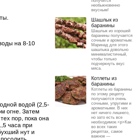
получится
необыкновенно
вкусным!
ты.
Шашлык из
баранины
Шашлык из хорошей
баранины получается
сочным и ароматным.
воды на 8-10
Маринад для этого
шашлыка довольно
минималистичный,
чтобы только
подчеркнуть вкус
мяса.
Котлеты из
баранины
Котлеты из баранины
по этому рецепту
получаются очень
сочными, упругими и
одной водой (2,5-
ароматными. В них
ом огне. Затем
нет ничего лишнего,
тех пор, пока она
но зато есть все
необходимое.<p>Как
,5 часа при
во всех таких
бухший нут и
рецептах, самое
важное —
 посолить.