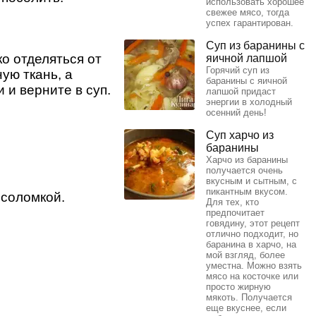
использовать хорошее
свежее мясо, тогда
успех гарантирован.
Суп из баранины с
ко отделяться от
яичной лапшой
Горячий суп из
ую ткань, а
баранины с яичной
 и верните в суп.
лапшой придаст
энергии в холодный
осенний день!
Суп харчо из
баранины
Харчо из баранины
получается очень
вкусным и сытным, с
пикантным вкусом.
 соломкой.
Для тех, кто
предпочитает
говядину, этот рецепт
отлично подходит, но
баранина в харчо, на
мой взгляд, более
уместна. Можно взять
мясо на косточке или
просто жирную
мякоть. Получается
еще вкуснее, если