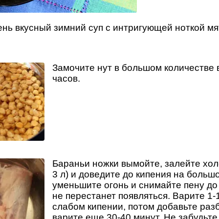
нь вкусный зимний суп с интригующей ноткой мя
Замочите нут в большом количестве 
часов.
Бараньи ножки вымойте, залейте хол
3 л) и доведите до кипения на больш
уменьшите огонь и снимайте пену до 
не перестанет появляться. Варите 1-1
слабом кипении, потом добавьте раз
варите еще 30-40 минут. Не забудьте