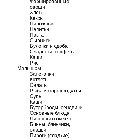
Фаршированные
овощи
Хлеб
Кексы
Пирожные
Напитки
Паста
Сырники
Булочки и сдоба
Сладости, конфеты
Каши
Рис
Малышам
Запеканки
Котлеты
Салаты
Рыба и морепродукты
Супы
Каши
Бутерброды, сендвичи
Основные блюда
Яичницы и омлеты
Блины, блинчики,
оладьи
Пироги (сладкие),