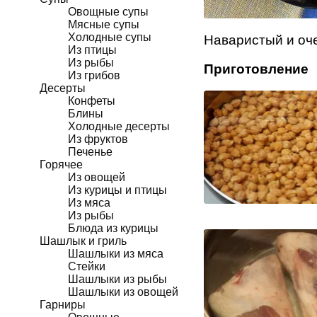
Овощные супы
Мясные супы
Холодные супы
Наваристый и оче
Из птицы
Из рыбы
Приготовление
Из грибов
Десерты
Конфеты
Блины
Холодные десерты
Из фруктов
Печенье
Горячее
Из овощей
Из курицы и птицы
Из мяса
Из рыбы
Блюда из курицы
Шашлык и гриль
Шашлыки из мяса
Стейки
Шашлыки из рыбы
Шашлыки из овощей
Гарниры