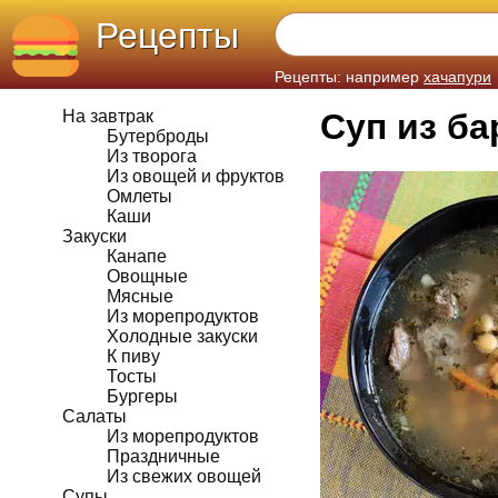
Рецепты
Рецепты: например
хачапури
На завтрак
Суп из ба
Бутерброды
Из творога
Из овощей и фруктов
Омлеты
Каши
Закуски
Канапе
Овощные
Мясные
Из морепродуктов
Холодные закуски
К пиву
Тосты
Бургеры
Салаты
Из морепродуктов
Праздничные
Из свежих овощей
Супы