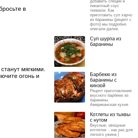
добавить специи и
пикантный соус
бросьте в
ткемали. Как
приготовить суп харчо
из баранины (рецепт с
фото) мы подробно
описали далее.
Суп шурпа из
баранины
 станут мягкими.
Барбекю из
лючите огонь и
баранины с
кинзой
Рецепт приготовления
вкусного барбекю из
баранины.
Американская кухня.
Котлеты из тыквы
с нутом
Вкусные, овощные
котлетки .. как раз для
легкого ужина )