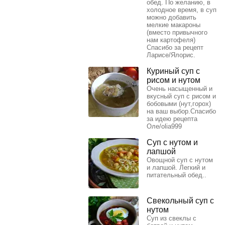
обед. По желанию, в
холодное время, в суп
можно добавить
мелкие макароны
(вместо привычного
нам картофеля)
Спасибо за рецепт
Ларисе/Ялорис.
Куриный суп с
рисом и нутом
Очень насыщенный и
вкусный суп с рисом и
бобовыми (нут,горох)
на ваш выбор.Спасибо
за идею рецепта
Оле/olia999
Суп с нутом и
лапшой
Овощной суп с нутом
и лапшой. Легкий и
питательный обед..
Свекольный суп с
нутом
Суп из свеклы с