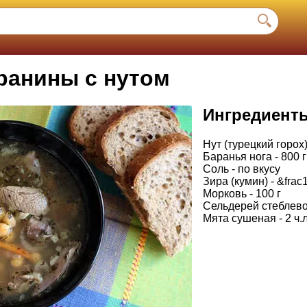
ранины с нутом
Ингредиент
Нут (турецкий горох)
Баранья нога - 800 г
Соль - по вкусу
Зира (кумин) - &frac1
Морковь - 100 г
Сельдерей стеблевой
Мята сушеная - 2 ч.л