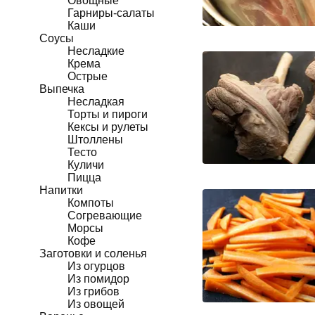
Овощные
Гарниры-салаты
Каши
Соусы
Несладкие
Крема
Острые
Выпечка
Несладкая
Торты и пироги
Кексы и рулеты
Штоллены
Тесто
Куличи
Пицца
Напитки
Компоты
Согревающие
Морсы
Кофе
Заготовки и соленья
Из огурцов
Из помидор
Из грибов
Из овощей