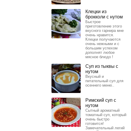
Клецки из
брокколи с нутом
Быстрое
приготовление этого
вкусного гарнира мне
очень нравится.
Клецки получаются
очень нежными и с
большим успехом
дополнят любое
мясное блюдо !
Суп из тыквы с
нутом
Вкусный и
питательный суп для
осеннего меню..
Римский суп с
нутом
Сытный ароматный
томатный суп, который
очень быстро
готовится!
Замечательный легий