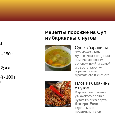
Рецепты похожие на Суп
из баранины с нутом
ы
Суп из баранины
Что может быть
 - 150 г
лучше, чем холодным
зимним морозным
вечером прийти домой
и съесть тарелку
2; ч.л.
горячего супа.
Ароматного и сытного.
 - 100 г
.
Плов из баранины
с нутом
Вариант настоящего
узбекского плова с
нутом из риса сорта
Девзира. Если
сделать все
правильно, плов