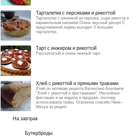
Тарталетки с персиками и рикоттой
Тарталетки с начинкой из персика ,сыра рикотта и
карамельным напажем.Очень вкусный десерт.С
предложенной нормы выходит 3 большие
тарталетки.
Тарт с инжиром и рикоттой
Рассыпчатый и очень нежный тарт.
Хлеб с рикоттой и пряными травами
Хлеб по мотивам рецепта Валентино Бонтемпи
"Хлеб с рикоттой и фисташками". Несолёных
фисташек я не видела в продаже, поэтому
использовала травы. Огромное спасибо Нине -
Niksya за рецепт.
На завтрак
Бутерброды