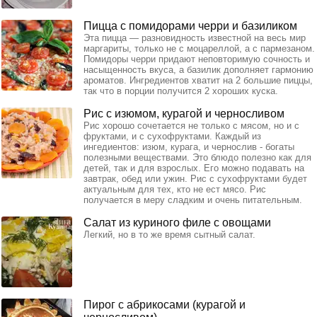
Пицца с помидорами черри и базиликом
Эта пицца — разновидность известной на весь мир
маргариты, только не с моцареллой, а с пармезаном.
Помидоры черри придают неповторимую сочность и
насыщенность вкуса, а базилик дополняет гармонию
ароматов. Ингредиентов хватит на 2 большие пиццы,
так что в порции получится 2 хороших куска.
Рис с изюмом, курагой и черносливом
Рис хорошо сочетается не только с мясом, но и с
фруктами, и с сухофруктами. Каждый из
ингедиентов: изюм, курага, и чернослив - богаты
полезными веществами. Это блюдо полезно как для
детей, так и для взрослых. Его можно подавать на
завтрак, обед или ужин. Рис с сухофруктами будет
актуальным для тех, кто не ест мясо. Рис
получается в меру сладким и очень питательным.
Салат из куриного филе с овощами
Легкий, но в то же время сытный салат.
Пирог с абрикосами (курагой и