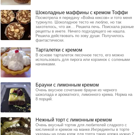
Шоколадные маффины с кремом Тоффи
Посмотрела я передачу «Война кексов» и тото меня
туркнуло. Шоколадное тесто не люблю, но так
захотелось, что аж… Решила печь. Поискала разные
рецепты в инете. Ничего подходящего не нашла.
Решила действовать по зову души. Получилось
фантастически.
Тарталетки с кремом
В основе тарталеток песочное тесто, его можно
использовать для пирога или корзинок с солеными
начинками.
Брауни с лимонным кремом
Очень вкусное сочетание брауни из черного
шоколада и ароматного, лимонного крема. Норма на
8 порций.
Нежный торт с лимонным кремом
Очень вкусный тортик для любителей сладкого с
кислинкой и кремом на манке.Ингредиенты в торте
указаны на один корж,для торта таких коржа нужно 2