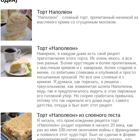
Торт Наполеон
"Наполеон" - слоеный торт, пропитанный начинкой из
масляного крема со сгущенным молоком.
Торт «Наполеон»
Наверное, в каждом доме есть свой рецепт
приготовления этого торта. Их очень много, и все
они разные. Более хрустящие и более пропитанные,
с масляным кремом и с заварным, более сладкие и
менее, со взбитыми сливками и клубникой и просто
посыпанные крошкой. Но все они слоеные и с
кремом. Я думала, как порезать, и решила -
треугольником, как знаменитая шляпа Наполеона,
ведь так и предполагалось видеть в этих пирожных
его головной убор. Но скорее сработала привычка,
потому что так нарезали его дома еще с самого
детства, откуда и был взят этот рецепт.
Торт «Наполеон» из слоеного теста
Я читала, что происхождение рецепта торт
«Наполеон» уходит корнями в начало 20 века, как
раз во имя 100-летия окончания войны с французами
и появился этот чудо-торт. Был он сделан в форме
наполеоновской треуголки.<p> Надо сказать, что