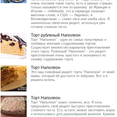
очень похожие такие торты, есть в разных странах,
только называются они по-разному: во Франции и
Италии — millefeuille, что в переводе означает
миллион слоев, в США —- Napoleon, в
Великобритании — cream slice или vanilla slice. Я
значительно облегчила рецепт, используя уже
готовое слоеное тесто.
Торт рубленый Наполеон
Торт "Наполеон" - один из самых популярных и
любимых многими сладкоежками тортов.
Существует множество вариантов приготовления
этого торта. Рубленый "Наполеон" - это рецепт
приготовления очень простого и экономного по
своему содержанию торта.
Торт Наполеон
Это наш семейный рецепт торта "Наполеон" от моей
мамы, который ей достался от бабушки. Вот и я
решила испечь.
Торт Наполеон
Торт "Наполеон" знают, конечно, все. Я хочу
предложить свой рецепт быстрого приготовления
слоёного теста. Его, кстати, можно заготовить впрок
и использовать для разнообразной выпечки. Кремов