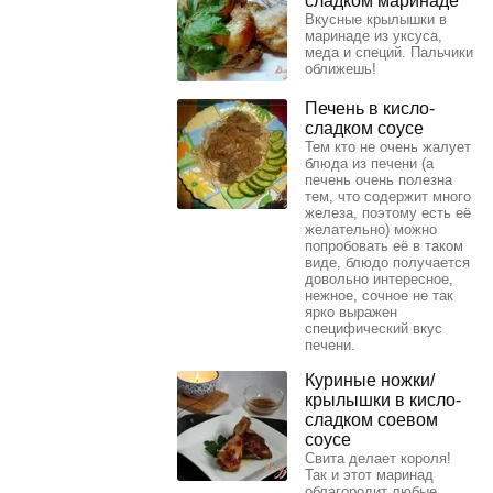
сладком маринаде
Вкусные крылышки в
маринаде из уксуса,
меда и специй. Пальчики
оближешь!
Печень в кисло-
сладком соусе
Тем кто не очень жалует
блюда из печени (а
печень очень полезна
тем, что содержит много
железа, поэтому есть её
желательно) можно
попробовать её в таком
виде, блюдо получается
довольно интересное,
нежное, сочное не так
ярко выражен
специфический вкус
печени.
Куриные ножки/
крылышки в кисло-
сладком соевом
соусе
Свита делает короля!
Так и этот маринад
облагородит любые