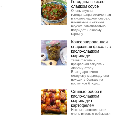
Говядина в кисло-
.
сладком соусе
Очень вкусная
говядина,приготовленная
в кисло-сладком соусе,с
пикантным и нежным
вкусом.Замечательно
подойдёт к любому
гарниру.
Консервированная
спаржевая фасоль в
кисло-сладком
маринаде
такая фасоль -
прекрасная закуска к
любому столу.
Благодаря кисло-
сладкому маринаду она
походить больше на
восточное блюдо..
Свиные ребра в
кисло-сладком
маринаде с
картофелем
Нежные, аппетитные и
очень вкусные ребрышки