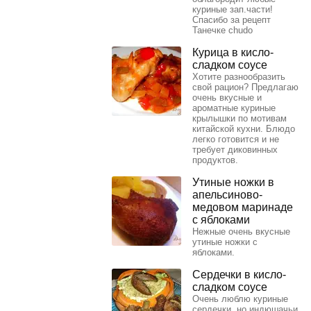
куриные зап.части!
Спасибо за рецепт
Танечке chudo
Курица в кисло-
сладком соусе
Хотите разнообразить
свой рацион? Предлагаю
очень вкусные и
ароматные куриные
крылышки по мотивам
китайской кухни. Блюдо
легко готовится и не
требует диковинных
продуктов.
Утиные ножки в
апельсиново-
медовом маринаде
с яблоками
Нежные очень вкусные
утиные ножки с
яблоками.
Сердечки в кисло-
сладком соусе
Очень люблю куриные
сердечки, но индюшачьи