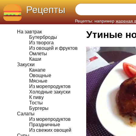
Рецепты
Рецепты: например
жареная 
На завтрак
Утиные н
Бутерброды
Из творога
Из овощей и фруктов
Омлеты
Каши
Закуски
Канапе
Овощные
Мясные
Из морепродуктов
Холодные закуски
К пиву
Тосты
Бургеры
Салаты
Из морепродуктов
Праздничные
Из свежих овощей
Супы