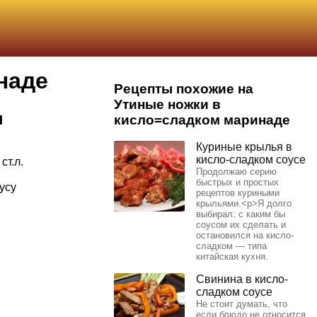
наде
Рецепты похожие на
Утиные ножки в
ы
кисло=сладком маринаде
Куриные крылья в
кисло-сладком соусе
ст.л.
Продолжаю серию
быстрых и простых
усу
рецептов куриными
крыльями.<p>Я долго
выбирал: с каким бы
соусом их сделать и
остановился на кисло-
сладком — типа
китайская кухня.
Свинина в кисло-
сладком соусе
Не стоит думать, что
если блюдо не относится