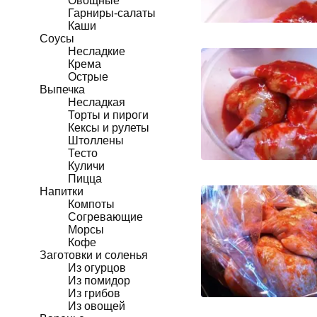
Овощные
Гарниры-салаты
Каши
Соусы
Несладкие
Крема
Острые
Выпечка
Несладкая
Торты и пироги
Кексы и рулеты
Штоллены
Тесто
Куличи
Пицца
Напитки
Компоты
Согревающие
Морсы
Кофе
Заготовки и соленья
Из огурцов
Из помидор
Из грибов
Из овощей