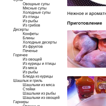
Овощные супы
Мясные супы
Холодные супы
Нежное и ароматн
Из птицы
Из рыбы
Приготовление
Из грибов
Десерты
Конфеты
Блины
Холодные десерты
Из фруктов
Печенье
Горячее
Из овощей
Из курицы и птицы
Из мяса
Из рыбы
Блюда из курицы
Шашлык и гриль
Шашлыки из мяса
Стейки
Шашлыки из рыбы
Шашлыки из овощей
Гарниры