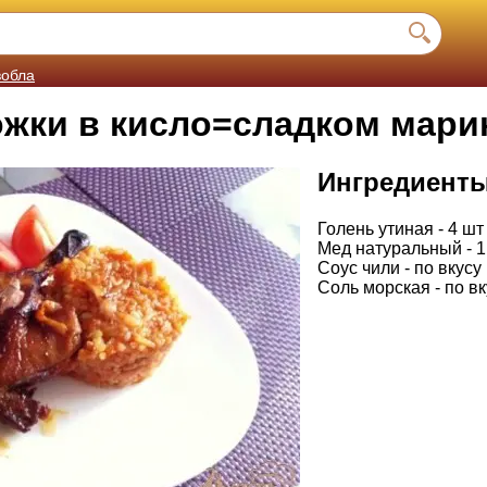
вобла
ожки в кисло=сладком мари
Ингредиент
Голень утиная - 4 шт
Мед натуральный - 1 
Соус чили - по вкусу
Соль морская - по вк