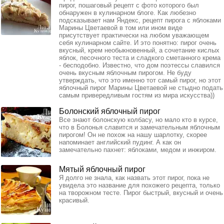
пирог, пошаговый рецепт с фото которого был
обнаружен в кулинарном блоге. Как любезно
подсказывает нам Яндекс, рецепт пирога с яблоками
Марины Цветаевой в том или ином виде
присутствует практически на любом уважающем
себя кулинарном сайте. И это понятно: пирог очень
вкусный, крем необыкновенный, а сочетание кислых
яблок, песочного теста и сладкого сметанного крема
- бесподобно. Известно, что дом поэтессы славился
очень вкусным яблочным пирогом. Не буду
утверждать, что это именно тот самый пирог, но этот
яблочный пирог Марины Цветаевой не стыдно подать
самым привередливым гостям из мира искусства))
Болонский яблочный пирог
Все знают болонскую колбасу, но мало кто в курсе,
что в Болонья славится и замечательным яблочным
пирогом! Он не похож на нашу шарлотку, скорее
напоминает английский пудинг. А как он
замечательно пахнет: яблоками, медом и инжиром.
Мятый яблочный пирог
Я долго не знала, как назвать этот пирог, пока не
увидела это название для похожего рецепта, только
на творожном тесте. Пирог быстрый, вкусный и очень
красивый.