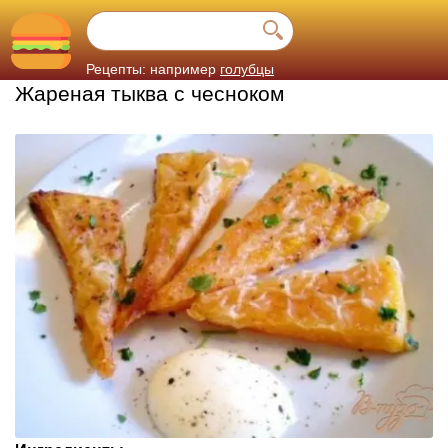
Рецепты: например
голубцы
Жареная тыква с чесноком