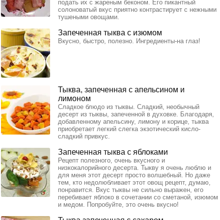
подать их с жареным беконом. Его пикантный
солоноватый вкус приятно контрастирует с нежными
тушеными овощами.
Запеченная тыква с изюмом
Вкусно, быстро, полезно. Ингредиенты-на глаз!
Тыква, запеченная с апельсином и
лимоном
Сладкое блюдо из тыквы. Сладкий, необычный
десерт из тыквы, запеченной в духовке. Благодаря,
добавленному апельсину, лимону и корице, тыква
приобретает легкий слегка экзотический кисло-
сладкий привкус.
Запеченная тыква с яблоками
Рецепт полезного, очень вкусного и
низкокалорийного десерта. Тыкву я очень люблю и
для меня этот десерт просто волшебный. Но даже
тем, кто недолюбливает этот овощ рецепт, думаю,
понравится. Вкус тыквы не сильно выражен, его
перебивает яблоко в сочетании со сметаной, изюмом
и медом. Попробуйте, это очень вкусно!