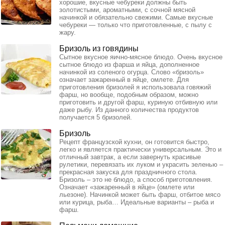
хорошие, вкусные чебуреки должны быть
золотистыми, ароматными, с сочной мясной
начинкой и обязательно свежими. Самые вкусные
чебуреки — только что приготовленные, с пылу с
жару.
Бризоль из говядины
Сытное вкусное яично-мясное блюдо. Очень вкусное
сытное блюдо из фарша и яйца, дополненное
начинкой из соленого огурца. Слово «бризоль»
означает зажаренный в яйце, омлете. Для
приготовления бризолей я использовала говяжий
фарш, но вообще, подобным образом, можно
приготовить и другой фарш, куриную отбивную или
даже рыбу. Из данного количества продуктов
получается 5 бризолей.
Бризоль
Рецепт французской кухни, он готовится быстро,
легко и является практически универсальным. Это и
отличный завтрак, а если завернуть красивые
рулетики, перевязать их луком и украсить зеленью –
прекрасная закуска для праздничного стола.
Бризоль – это не блюдо, а способ приготовления.
Означает «зажаренный в яйце» (омлете или
льезоне). Начинкой может быть фарш, отбитое мясо
или курица, рыба… Идеальные варианты – рыба и
фарш.