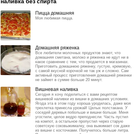
наливка без спирта
Пицца домашняя
Моя любимая пицца.
Домашняя ряженка
Все любители молочных продуктов знают, что
домашняя сметана, молоко и ряженка не идут ни в
какое сравнение с тем, что продается в магазинах.
Приготовить домашнюю ряженку, густую, кремовую,
с самой вкусной корочкой не так уж и сложно. Сам
активный процесс приготовления домашней ряженки
не займет в сумме больше 20 минут.
Вишневая наливка
Сегодня я хочу поделиться с вами рецептом
вишневой наливки из вишни в домашних условиях.
Ягода эта в этом году хороша уродилась, даже моя
трехлетка принесла урожай! Целых полстакана. У
соседей деревья побольше и вишни больше. Меня
угостили, целое ведро преподнесли. Часть пустил
на компот, а остальное пропустил через старую
советскую соковыжималку, она выжимает сок даже
из вишни с косточками. Получилось больше литра.