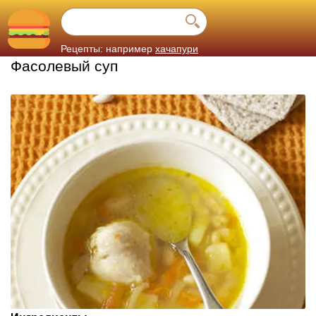
Рецепты: например
хачапури
Фасолевый суп