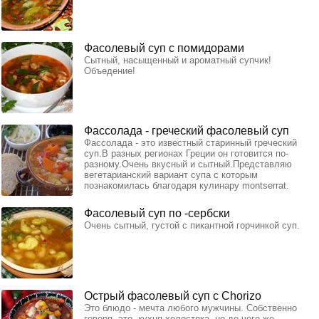
Фасолевый суп с помидорами
Сытный, насыщенный и ароматный супчик!
Объедение!
Фассолада - греческий фасолевый суп
Фассолада - это известный старинный греческий
суп.В разных регионах Греции он готовится по-
разному.Очень вкусный и сытный.Представляю
вегетарианский вариант супа с которым
познакомилась благодаря кулинару montserrat.
Фасолевый суп по -сербски
Очень сытный, густой с пикантной горчинкой суп.
Острый фасолевый суп с Chorizo
Это блюдо - мечта любого мужчины. Собственно
говоря, это -кухня холостяка, но до чего же