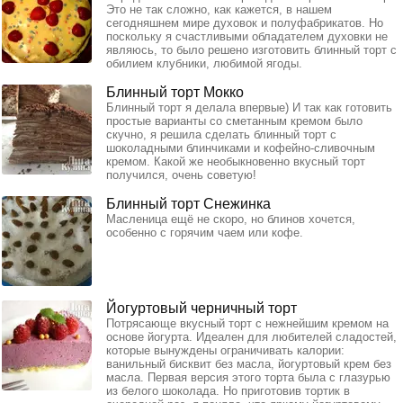
Это не так сложно, как кажется, в нашем
сегодняшнем мире духовок и полуфабрикатов. Но
поскольку я счастливыми обладателем духовки не
являюсь, то было решено изготовить блинный торт с
обилием клубники, любимой ягоды.
Блинный торт Мокко
Блинный торт я делала впервые) И так как готовить
простые варианты со сметанным кремом было
скучно, я решила сделать блинный торт с
шоколадными блинчиками и кофейно-сливочным
кремом. Какой же необыкновенно вкусный торт
получился, очень советую!
Блинный торт Снежинка
Масленица ещё не скоро, но блинов хочется,
особенно с горячим чаем или кофе.
Йогуртовый черничный торт
Потрясающе вкусный торт с нежнейшим кремом на
основе йогурта. Идеален для любителей сладостей,
которые вынуждены ограничивать калории:
ванильный бисквит без масла, йогуртовый крем без
масла. Первая версия этого торта была с глазурью
из белого шоколада. Но приготовив тортик в