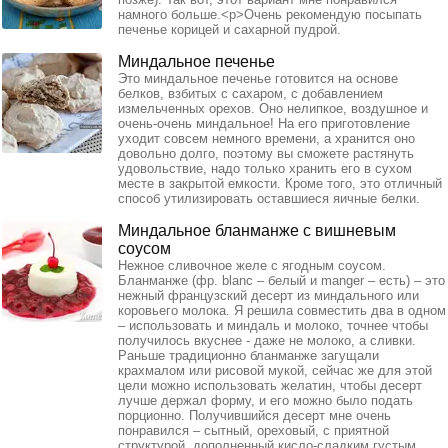
намного больше.<p>Очень рекомендую посыпать
печенье корицей и сахарной пудрой.
Миндальное печенье
Это миндальное печенье готовится на основе
белков, взбитых с сахаром, с добавлением
измельченных орехов. Оно нелипкое, воздушное и
очень-очень миндальное! На его приготовление
уходит совсем немного времени, а хранится оно
довольно долго, поэтому вы сможете растянуть
удовольствие, надо только хранить его в сухом
месте в закрытой емкости. Кроме того, это отличный
способ утилизировать оставшиеся яичные белки.
Миндальное бланманже с вишневым
соусом
Нежное сливочное желе с ягодным соусом.
Бланманже (фр. blanc – белый и manger – есть) – это
нежный французский десерт из миндального или
коровьего молока. Я решила совместить два в одном
– использовать и миндаль и молоко, точнее чтобы
получилось вкуснее - даже не молоко, а сливки.
Раньше традиционно бланманже загущали
крахмалом или рисовой мукой, сейчас же для этой
цели можно использовать желатин, чтобы десерт
лучше держал форму, и его можно было подать
порционно. Получившийся десерт мне очень
понравился – сытный, ореховый, с приятной
структурой, дополненный кисло-сладким густым