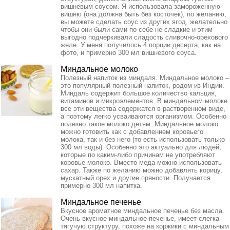
вишневым соусом. Я использовала замороженную
вишню (она должна быть без косточек), по желанию,
вы можете сделать соус из других ягод, желательно
чтобы они были сами по себе не сладкие и этим
выгодно подчеркивали сладость сливочно-орехового
желе. У меня получилось 4 порции десерта, как на
фото, и примерно 300 мл вишневого соуса.
Миндальное молоко
Полезный напиток из миндаля. Миндальное молоко –
это популярный полезный напиток, родом из Индии.
Миндаль содержит большое количество кальция,
витаминов и микроэлементов. В миндальном молоке
все эти вещества содержатся в растворенном виде,
а поэтому легко усваиваются организмом. Особенно
полезно такое молоко детям. Миндальное молоко
можно готовить как с добавлением коровьего
молока, так и без него (то есть использовать только
300 мл воды). Особенно это актуально для людей,
которые по каким-либо причинам не употребляют
коровье молоко. Вместо меда можно использовать
сахар. Также по желанию можно добавлять корицу,
мускатный орех и другие пряности. Получается
примерно 300 мл напитка.
Миндальное печенье
Вкусное ароматное миндальное печенье без масла.
Очень вкусное миндальное печенье, имеет слегка
тягучую структуру, похоже на коржики с миндальным