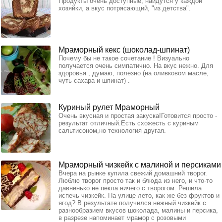
Продукты очень доступные, найдутся у каждой
хозяйки, а вкус потрясающий, "из детства".
Мраморный кекс (шоколад-шпинат)
Почему бы не такое сочетание ! Визуально
получается очень симпатично. На вкус нежно. Для
здоровья , думаю, полезно (на оливковом масле,
чуть сахара и шпинат) .
Куриный рулет Мраморный
Очень вкусная и простая закуска!Готовится просто -
результат отличный.Есть схожесть с куриным
сальтисоном,но технология другая.
Мраморный чизкейк с малиной и персиками
Вчера на рынке купила свежий домашний творог.
Люблю творог просто так и блюда из него, и что-то
давненько не пекла ничего с творогом. Решила
испечь чизкейк. На улице лето, как же без фруктов и
ягод? В результате получился нежный чизкейк с
разнообразием вкусов шоколада, малины и персика,
в разрезе напоминает мрамор с розовыми