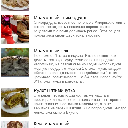
Мраморный сникердудль
Сникердудль известное печенье в Америке,готовить
его оч. легко, есть несколько вариантов его,
рецептами я с вами делилась ранее. Этот рецепт
понравился своей двух тональностью.
Мраморный кекс
Не сложно, быстро и вкусно. Кто не помнит как
делать тортовую муку, если ее нет в продаже,
напоминаю, на стакан обычной муки /используйте
мерную посуду/, отмеряем 1 стол.л муки, кладем
обратно в пакет,а вместо нее добавляем 1 стол.л
крахмала, размешиваем. На 3/4 стак. используйте
3/4 стол.л муки и крахмала .
Рулет Пятиминутка
Это рецепт готовлю давно. Так же нашла в
просторах инета и решила поделиться, т.к. время
приготовления настолько маленькое, что не
вериться на первый взгляд )) Но попробуйте! Быстро,
легко, экономно и Вкусно!
Кекс мраморный