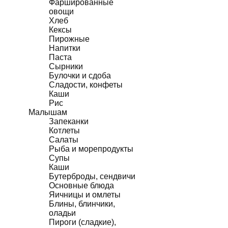
Фаршированные
овощи
Хлеб
Кексы
Пирожные
Напитки
Паста
Сырники
Булочки и сдоба
Сладости, конфеты
Каши
Рис
Малышам
Запеканки
Котлеты
Салаты
Рыба и морепродукты
Супы
Каши
Бутерброды, сендвичи
Основные блюда
Яичницы и омлеты
Блины, блинчики,
оладьи
Пироги (сладкие),