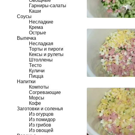
Овощные
Гарниры-салаты
Каши
Соусы
Несладкие
Крема
Острые
Выпечка
Несладкая
Торты и пироги
Кексы и рулеты
Штоллены
Тесто
Куличи
Пицца
Напитки
Компоты
Согревающие
Морсы
Кофе
Заготовки и соленья
Из огурцов
Из помидор
Из грибов
Из овощей