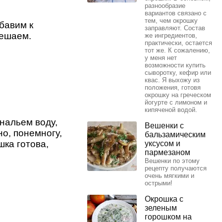
разнообразие
вариантов связано с
тем, чем окрошку
бавим к
заправляют. Состав
мешаем.
же ингредиентов,
практически, остается
тот же. К сожалению,
у меня нет
возможности купить
сыворотку, кефир или
квас. Я выхожу из
положения, готовя
окрошку на греческом
йогурте с лимоном и
кипяченой водой.
 нальем воду,
Вешенки с
о, понемногу,
бальзамическим
шка готова,
уксусом и
пармезаном
Вешенки по этому
рецепту получаются
очень мягкими и
острыми!
Окрошка с
зеленым
горошком на