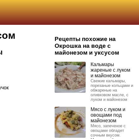
сом
Рецепты похожие на
Окрошка на воде с
ы
майонезом и уксусом
Кальмары
жареные с луком
и майонезом
Свежие кальмары,
порезаные кольцами и
учок
обжареные на
оливковом масле, с
луком и майонезом
Мясо с луком и
овощами под
майонезом
Мясо, запеченое с
овощами обладет
сочным вкусом.