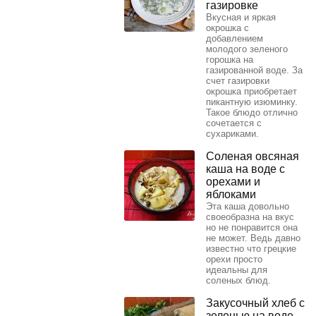
газировке
Вкусная и яркая
окрошка с
добавлением
молодого зеленого
горошка на
газированной воде. За
счет газировки
окрошка приобретает
пикантную изюминку.
Такое блюдо отлично
сочетается с
сухариками.
Соленая овсяная
каша на воде с
орехами и
яблоками
Эта каша довольно
своеобразна на вкус
но не понравится она
не может. Ведь давно
известно что грецкие
орехи просто
идеальны для
соленых блюд.
Закусочный хлеб с
зеленью на воде