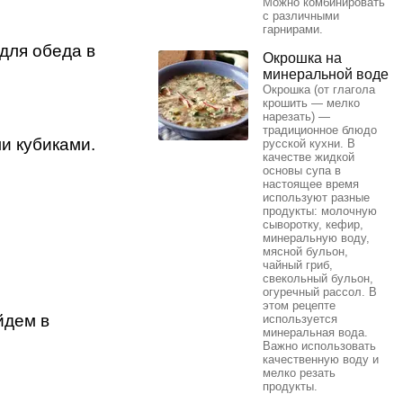
Можно комбинировать
с различными
гарнирами.
для обеда в
Окрошка на
минеральной воде
Окрошка (от глагола
крошить — мелко
нарезать) —
традиционное блюдо
и кубиками.
русской кухни. В
качестве жидкой
основы супа в
настоящее время
используют разные
продукты: молочную
сыворотку, кефир,
минеральную воду,
мясной бульон,
чайный гриб,
свекольный бульон,
огуречный рассол. В
этом рецепте
йдем в
используется
минеральная вода.
Важно использовать
качественную воду и
мелко резать
продукты.