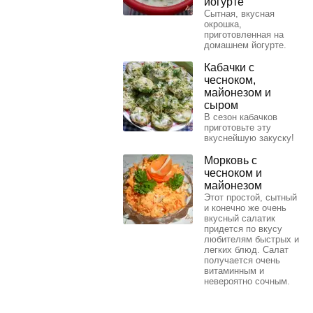
йогурте
Сытная, вкусная
окрошка,
приготовленная на
домашнем йогурте.
Кабачки с
чесноком,
майонезом и
сыром
В сезон кабачков
приготовьте эту
вкуснейшую закуску!
Морковь с
чесноком и
майонезом
Этот простой, сытный
и конечно же очень
вкусный салатик
придется по вкусу
любителям быстрых и
легких блюд. Салат
получается очень
витаминным и
невероятно сочным.