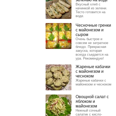
Вкусный хлеб с
начинкой из зелени.
Тесто готовится на
воде.
Чесночные гренки
с майонезом и
сыром
Очень быстрое и
совсем не затратное
блюдо. Прекрасная
закуска, которая
всегда съедается на
ура. Рекомендую!
Жареные кабачки
с майонезом и
чесноком
Жареные кабачки с
майонезом и чесноком
Овощной салат с
яблоком и
майонезом
Нежный сочный
салатик с кисло-