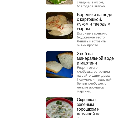
сладким вкусом,
благодаря яблоку.
Вареники на воде
с картошкой,
луком и твердым
сыром
Вкусные вареники,
бюджетное тесто.
Лепить и готовить
очень просто.
Хлеб на
минеральной воде
и мартини
Рецепт этого
хлебушка встретила
на сайте Едим дома.
Получился пушистый,
белый хлебушек с
легким ароматом
мартини.
Окрошка с
зеленым
горошком и
ветчиной на