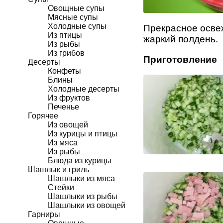
Овощные супы
Мясные супы
Холодные супы
Прекрасное осве
Из птицы
жаркий полдень.
Из рыбы
Из грибов
Приготовление
Десерты
Конфеты
Блины
Холодные десерты
Из фруктов
Печенье
Горячее
Из овощей
Из курицы и птицы
Из мяса
Из рыбы
Блюда из курицы
Шашлык и гриль
Шашлыки из мяса
Стейки
Шашлыки из рыбы
Шашлыки из овощей
Гарниры