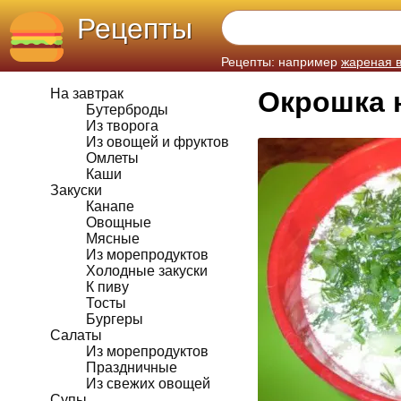
Рецепты
Рецепты: например
жареная 
На завтрак
Окрошка 
Бутерброды
Из творога
Из овощей и фруктов
Омлеты
Каши
Закуски
Канапе
Овощные
Мясные
Из морепродуктов
Холодные закуски
К пиву
Тосты
Бургеры
Салаты
Из морепродуктов
Праздничные
Из свежих овощей
Супы