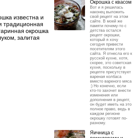
Окрошка с квасом
Вот и я решилась
наконец выложить
ошка известна и
свой рецепт на этом
сайте. В моей же
 и традиционная
памяти почему-то с
Старинная окрошка
детства остался
рецепт окрошки,
луком, залитая
который я хочу
сегодня привести
посетителям этого
сайта. Я отнесла его к
русской кухне, хотя,
скорее, это советская
кухня, поскольку в
рецепте присутствует
вареная колбаса
вместо вареного мяса
:) Но конечно, если
кто-то захочет внести
изменения или
дополнения в рецепт,
он будет иметь на это
полное право, ведь в
каждом регионе
окрошку готовят по-
разному.
Яичница с