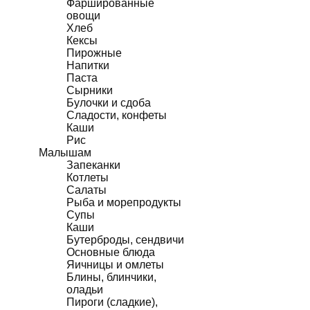
Фаршированные
овощи
Хлеб
Кексы
Пирожные
Напитки
Паста
Сырники
Булочки и сдоба
Сладости, конфеты
Каши
Рис
Малышам
Запеканки
Котлеты
Салаты
Рыба и морепродукты
Супы
Каши
Бутерброды, сендвичи
Основные блюда
Яичницы и омлеты
Блины, блинчики,
оладьи
Пироги (сладкие),