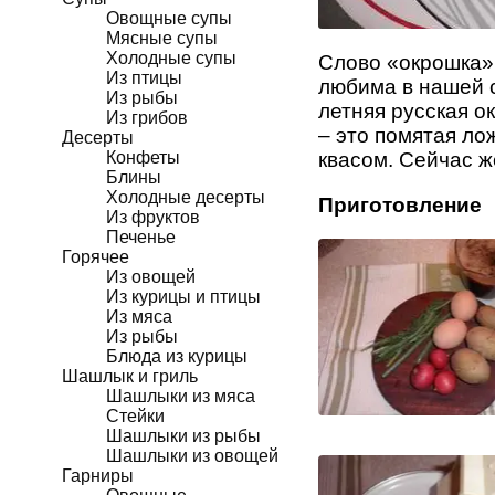
Овощные супы
Мясные супы
Холодные супы
Слово «окрошка» 
Из птицы
любима в нашей с
Из рыбы
летняя русская о
Из грибов
– это помятая ло
Десерты
Конфеты
квасом. Сейчас ж
Блины
Холодные десерты
Приготовление
Из фруктов
Печенье
Горячее
Из овощей
Из курицы и птицы
Из мяса
Из рыбы
Блюда из курицы
Шашлык и гриль
Шашлыки из мяса
Стейки
Шашлыки из рыбы
Шашлыки из овощей
Гарниры