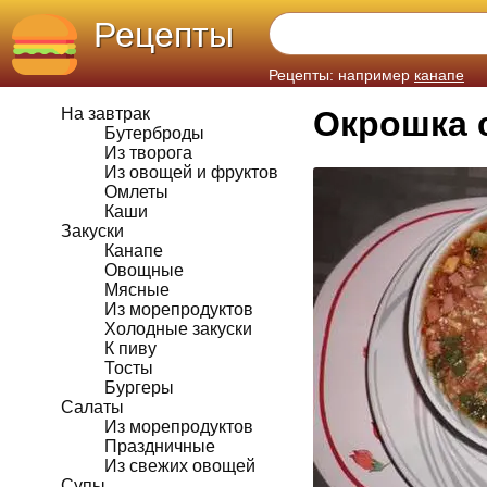
Рецепты
Рецепты: например
канапе
На завтрак
Окрошка 
Бутерброды
Из творога
Из овощей и фруктов
Омлеты
Каши
Закуски
Канапе
Овощные
Мясные
Из морепродуктов
Холодные закуски
К пиву
Тосты
Бургеры
Салаты
Из морепродуктов
Праздничные
Из свежих овощей
Супы