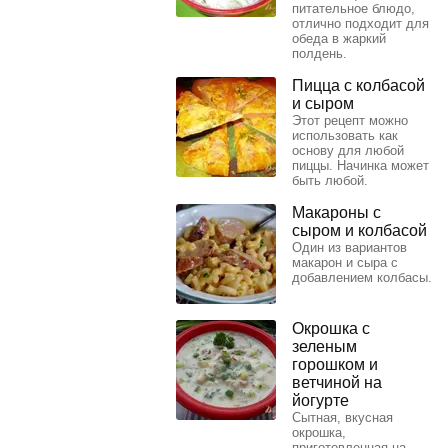
питательное блюдо,
отлично подходит для
обеда в жаркий
полдень.
Пицца с колбасой
и сыром
Этот рецепт можно
использовать как
основу для любой
пиццы. Начинка может
быть любой.
Макароны с
сыром и колбасой
Один из вариантов
макарон и сыра с
добавлением колбасы.
Окрошка с
зеленым
горошком и
ветчиной на
йогурте
Сытная, вкусная
окрошка,
приготовленная на