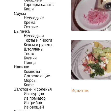
Овощные
Гарниры-салаты
Каши
Соусы
Несладкие
Крема
Острые
Выпечка
Несладкая
Торты и пироги
Кексы и рулеты
Штоллены
Тесто
Куличи
Пицца
Напитки
Компоты
Согревающие
Морсы
Кофе
Заготовки и соленья
Источник
Из огурцов
Из помидор
Из грибов
Из овощей