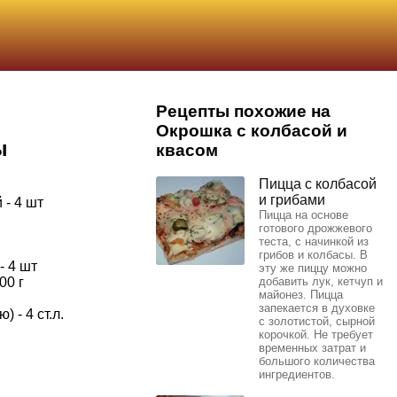
Рецепты похожие на
Окрошка с колбасой и
ы
квасом
Пицца с колбасой
и грибами
 - 4 шт
Пицца на основе
готового дрожжевого
теста, с начинкой из
грибов и колбасы. В
- 4 шт
эту же пиццу можно
00 г
добавить лук, кетчуп и
майонез. Пицца
запекается в духовке
 - 4 ст.л.
с золотистой, сырной
корочкой. Не требует
временных затрат и
большого количества
ингредиентов.