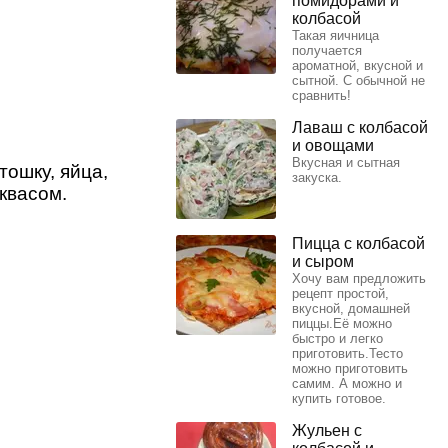
помидорами и
колбасой
Такая яичница
получается
ароматной, вкусной и
сытной. С обычной не
сравнить!
Лаваш с колбасой
и овощами
Вкусная и сытная
тошку, яйца,
закуска.
 квасом.
Пицца с колбасой
и сыром
Хочу вам предложить
рецепт простой,
вкусной, домашней
пиццы.Её можно
быстро и легко
приготовить.Тесто
можно приготовить
самим. А можно и
купить готовое.
Жульен с