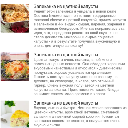
Запеканка из цветной капусты
Рецепт этой запеканки я увидела в новой книге
Хестона Блюменталя, он готовит традицинные
macaroni cheese с цветной капустой, причем капуста
в запеканке в 4-х видах - сырая, вареная, жареная и
измельченная блендером. Мне так понравилась эта
идея, что, переделав рецепт на свой вкус - я не
стала добавлять макароны и сырые соцветия
капусты - я в результате получила вкуснейшую и
очень диетичную запеканку!
Запеканка из цветной капусты
Цветная капуста очень полезна, в ней много
полезных ценных веществ. Она обладает хорошими
вкусовыми качествами и относится к диетическим
продуктам, хорошо усваивается организмом.
Готовить цветную капусту можно по-разному - в
духовке, на сковороде, в кляре, это отличный
гарнир. Очень вкусная получается из цветной
капусты запеканка. Приготовление такого блюда
занимает совсем мало времени и хлопот.
Запеканка из цветной капусты
Вкусно, сытно и быстро. Нежная мягкая запеканка из
цветной капусты, ароматной ветчины, сметанной
заливки и аппетитной сырной корочки. Готовится
запеканка совсем не сложно, а получается очень
вкусно и сытно.