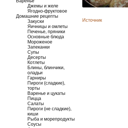
Варенье
Джемы и желе
Ягодно-фруктовое
Домашние рецепты
Источник
Закуски
Яичницы и омлеты
Печенье, пряники
Основные блюда
Мороженое
Запеканки
Супы
Десерты
Котлеты
Блины, блинчики,
оладьи
Гарниры
Пироги (сладкие),
торты
Варенье и цукаты
Пицца
Салаты
Пироги (не сладкие),
киши
Рыба и морепродукты
Соусы