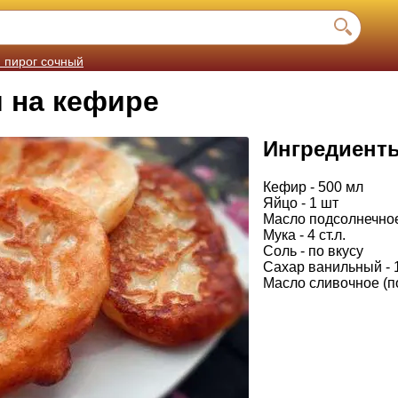
 пирог сочный
 на кефире
Ингредиент
Кефир - 500 мл
Яйцо - 1 шт
Масло подсолнечное
Мука - 4 ст.л.
Соль - по вкусу
Сахар ванильный - 1
Масло сливочное (по