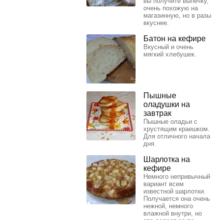
вы получите выпечку,
очень похожую на
магазинную, но в разы
вкуснее.
Батон на кефире
Вкусный и очень
мягкий хлебушек.
Пышные
оладушки на
завтрак
Пышные оладьи с
хрустящим краешком.
Для отличного начала
дня.
Шарлотка на
кефире
Немного непривычный
вариант всем
известной шарлотки.
Получается она очень
нежной, немного
влажной внутри, но