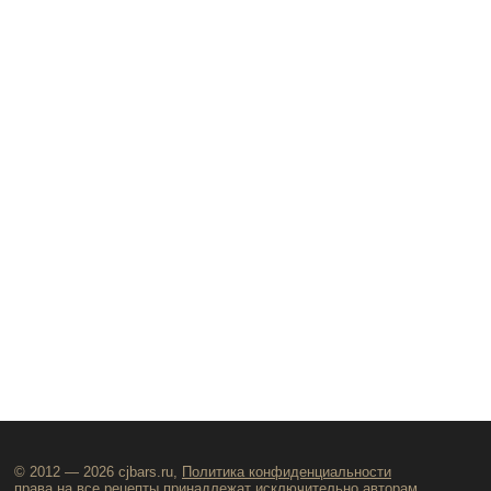
© 2012 — 2026 cjbars.ru,
Политика конфиденциальности
права на все рецепты принадлежат исключительно авторам