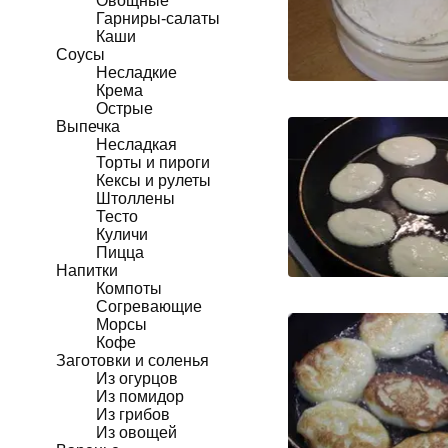
Овощные
Гарниры-салаты
Каши
Соусы
Несладкие
Крема
Острые
Выпечка
Несладкая
Торты и пироги
Кексы и рулеты
Штоллены
Тесто
Куличи
Пицца
Напитки
Компоты
Согревающие
Морсы
Кофе
Заготовки и соленья
Из огурцов
Из помидор
Из грибов
Из овощей