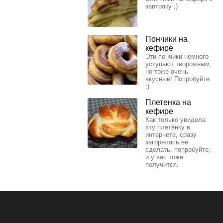
завтраку ;)
Пончики на
кефире
Эти пончики немного
уступают творожным,
но тоже очень
вкусные! Попробуйте
:)
Плетенка на
кефире
Как только увидела
эту плетёнку в
интернете, сразу
загорелась её
сделать, попробуйте,
и у вас тоже
получится.