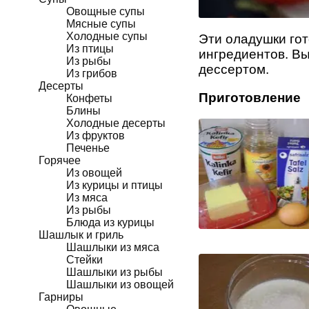
Овощные супы
Мясные супы
Холодные супы
Эти оладушки гот
Из птицы
ингредиентов. Вы
Из рыбы
дессертом.
Из грибов
Десерты
Приготовление
Конфеты
Блины
Холодные десерты
Из фруктов
Печенье
Горячее
Из овощей
Из курицы и птицы
Из мяса
Из рыбы
Блюда из курицы
Шашлык и гриль
Шашлыки из мяса
Стейки
Шашлыки из рыбы
Шашлыки из овощей
Гарниры