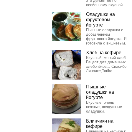
это делает ее по
особенному вкусной
Оладушки на
фруктовом
йогурте
Пышные оладушки с
добавлением
фруктового йогурта. Я
готовила с вишневым.
Хлеб на кефире
Вкусный, мягкий хлеб.
Рецепт для домашних
хлебопёков... Спасибо
Ляночке,Tarika.
Пышные
оладушки на
йогурте
Вкусные, очень
нежные, воздушные
оладушки.
Блинчики на
кефире
Блинчики на кефире к