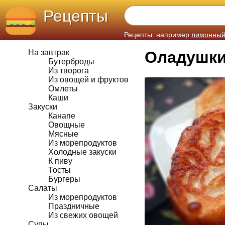
Рецепты
Рецепты: например
лимонный
На завтрак
Оладушки
Бутерброды
Из творога
Из овощей и фруктов
Омлеты
Каши
Закуски
Канапе
Овощные
Мясные
Из морепродуктов
Холодные закуски
К пиву
Тосты
Бургеры
Салаты
Из морепродуктов
Праздничные
Из свежих овощей
Супы