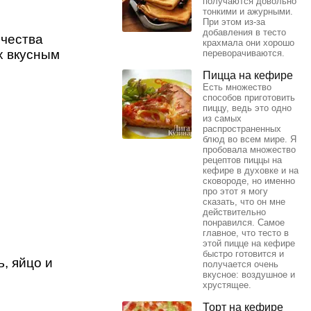
получаются довольно
тонкими и ажурными.
При этом из-за
добавления в тесто
ичества
крахмала они хорошо
х вкусным
переворачиваются.
Пицца на кефире
Есть множество
способов приготовить
пиццу, ведь это одно
из самых
распространенных
блюд во всем мире. Я
пробовала множество
рецептов пиццы на
кефире в духовке и на
сковороде, но именно
про этот я могу
сказать, что он мне
действительно
понравился. Самое
главное, что тесто в
этой пицце на кефире
быстро готовится и
, яйцо и
получается очень
вкусное: воздушное и
хрустящее.
Торт на кефире