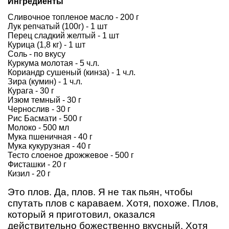
Ингредиенты
Сливочное топленое масло - 200 г
Лук репчатый (100г) - 1 шт
Перец сладкий желтый - 1 шт
Курица (1,8 кг) - 1 шт
Соль - по вкусу
Куркума молотая - 5 ч.л.
Кориандр сушеный (кинза) - 1 ч.л.
Зира (кумин) - 1 ч.л.
Курага - 30 г
Изюм темный - 30 г
Чернослив - 30 г
Рис Басмати - 500 г
Молоко - 500 мл
Мука пшеничная - 40 г
Мука кукурузная - 40 г
Тесто слоеное дрожжевое - 500 г
Фисташки - 20 г
Кизил - 20 г
Это плов. Да, плов. Я не так пьян, чтобы
спутать плов с караваем. Хотя, похоже. Плов,
который я приготовил, оказался
действительно божественно вкусный. Хотя