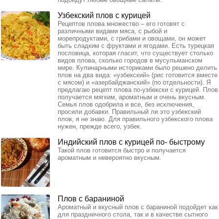
Узбекский плов с курицей
Рецептов плова множество – его готовят с
различными видами мяса, с рыбой и
морепродуктами, с грибами и овощами, он может
быть сладким с фруктами и ягодами. Есть турецкая
пословица, которая гласит, что существует столько
видов плова, сколько городов в мусульманском
мире. Кулинарными историками было решено делить
плов на два вида: «узбекский» (рис готовится вместе
с мясом) и «азербайджанский» (по отдельности). Я
предлагаю рецепт плова по-узбекски с курицей. Плов
получается мягким, ароматным и очень вкусным.
Семья плов одобрила и все, без исключения,
просили добавки. Правильный ли это узбекский
плов, я не знаю. Для правильного узбекского плова
нужен, прежде всего, узбек.
Индийский плов с курицей по- быстрому
Такой плов готовится быстро и получается
ароматным и невероятно вкусным.
Плов с бараниной
Ароматный и вкусный плов с бараниной подойдет как
для праздничного стола, так и в качестве сытного