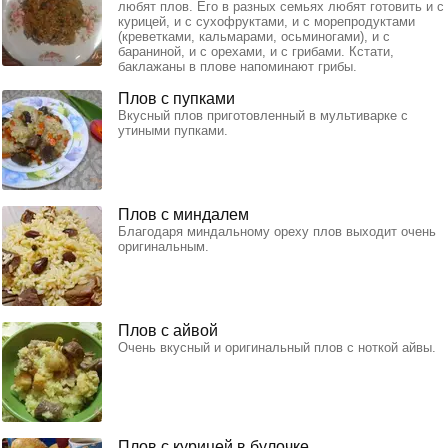
любят плов. Его в разных семьях любят готовить и с
курицей, и с сухофруктами, и с морепродуктами
(креветками, кальмарами, осьминогами), и с
бараниной, и с орехами, и с грибами. Кстати,
баклажаны в плове напоминают грибы.
Плов с пупками
Вкусный плов приготовленный в мультиварке с
утиными пупками.
Плов с миндалем
Благодаря миндальному ореху плов выходит очень
оригинальным.
Плов с айвой
Очень вкусный и оригинальный плов с ноткой айвы.
Плов с курицей в булочке