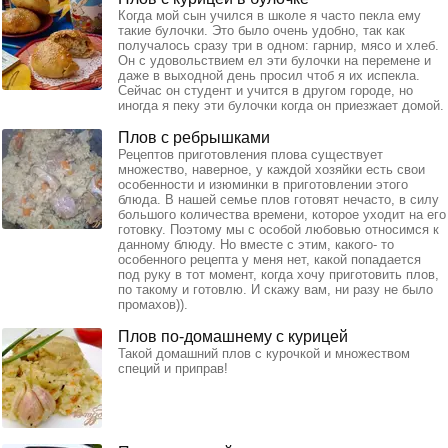
Когда мой сын учился в школе я часто пекла ему
такие булочки. Это было очень удобно, так как
получалось сразу три в одном: гарнир, мясо и хлеб.
Он с удовольствием ел эти булочки на перемене и
даже в выходной день просил чтоб я их испекла.
Сейчас он студент и учится в другом городе, но
иногда я пеку эти булочки когда он приезжает домой.
Плов с ребрышками
Рецептов приготовления плова существует
множество, наверное, у каждой хозяйки есть свои
особенности и изюминки в приготовлении этого
блюда. В нашей семье плов готовят нечасто, в силу
большого количества времени, которое уходит на его
готовку. Поэтому мы с особой любовью относимся к
данному блюду. Но вместе с этим, какого- то
особенного рецепта у меня нет, какой попадается
под руку в тот момент, когда хочу приготовить плов,
по такому и готовлю. И скажу вам, ни разу не было
промахов)).
Плов по-домашнему с курицей
Такой домашний плов с курочкой и множеством
специй и приправ!