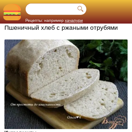
Рецепты: например
хачапури
Пшеничный хлеб с ржаными отрубями