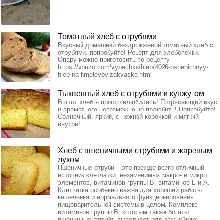
Томатный хлеб с отрубями
Вкусный домашний бездрожжевой томатный хлеб с
отрубями, попробуйте! Рецепт для хлебопечки.
Опару можно приготовить по рецепту
https://vpuzo.com/vypechka/hleb/4026-pshenichnyy-
hleb-na-hmelevoy-zakvaske.html
Тыквенный хлеб с отрубями и кунжутом
В этот хлеб я просто влюбилась! Потрясающий вкус
и аромат, его невозможно не полюбить! Попробуйте!
Солнечный, яркий, с нежной корочкой и мягкий
внутри!
Хлеб с пшеничными отрубями и жареным
луком
Пшеничные отруби – это прежде всего отличный
источник клетчатки, незаменимых макро- и микро
элементов, витаминов группы B, витаминов Е и А.
Клетчатка особенно важна для хорошей работы
кишечника и нормального функционирования
пищеварительной системы в целом. Комплекс
витаминов группы B, которым также богаты
пшеничные отруби, выполняет ряд важнейших