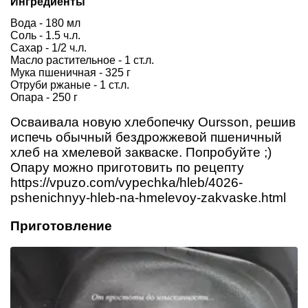
Ингредиенты
Вода - 180 мл
Соль - 1.5 ч.л.
Сахар - 1/2 ч.л.
Масло растительное - 1 ст.л.
Мука пшеничная - 325 г
Отруби ржаные - 1 ст.л.
Опара - 250 г
Осваивала новую хлебопечку Oursson, решив
испечь обычный бездрожжевой пшеничный
хлеб на хмелевой закваске. Попробуйте ;)
Опару можно приготовить по рецепту
https://vpuzo.com/vypechka/hleb/4026-
pshenichnyy-hleb-na-hmelevoy-zakvaske.html
Приготовление