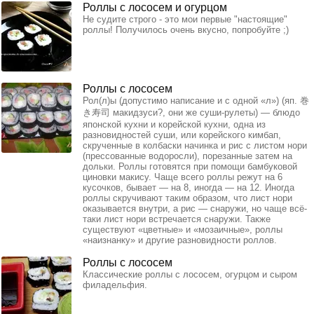
Роллы с лососем и огурцом
Не судите строго - это мои первые "настоящие"
роллы! Получилось очень вкусно, попробуйте ;)
Роллы с лососем
Рол(л)ы (допустимо написание и с одной «л») (яп. 巻
き寿司 макидзуси?, они же суши-рулеты) — блюдо
японской кухни и корейской кухни, одна из
разновидностей суши, или корейского кимбап,
скрученные в колбаски начинка и рис с листом нори
(прессованные водоросли), порезанные затем на
дольки. Роллы готовятся при помощи бамбуковой
циновки макису. Чаще всего роллы режут на 6
кусочков, бывает — на 8, иногда — на 12. Иногда
роллы скручивают таким образом, что лист нори
оказывается внутри, а рис — снаружи, но чаще всё-
таки лист нори встречается снаружи. Также
существуют «цветные» и «мозаичные», роллы
«наизнанку» и другие разновидности роллов.
Роллы с лососем
Классические роллы с лососем, огурцом и сыром
филадельфия.