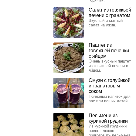
горячим.
Салат из говяжьей
печени с гранатом
Вкусный и сытный
салат на ужин.
Паштет из
говяжьей печенки
с яйцом
Очень вкусный паштет
из говяжьей печени с
яйцом.
Смузи с голубикой
и гранатовым
соком
Полезный напиток для
вас или ваших детей.
Пельмени из
куриной грудинки
Из куриной грудинки
очень сложно
приготовить пельмени,