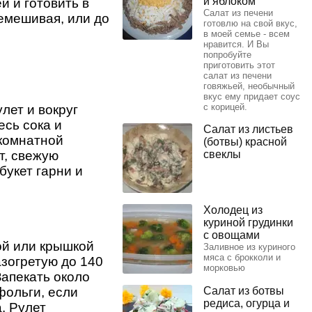
и яблоком
й и готовить в
Салат из печени
ремешивая, или до
готовлю на свой вкус,
в моей семье - всем
нравится. И Вы
попробуйте
приготовить этот
салат из печени
говяжьей, необычный
вкус ему придает соус
с корицей.
лет и вокруг
есь сока и
Салат из листьев
 комнатной
(ботвы) красной
т, свежую
свеклы
букет гарни и
Холодец из
куриной грудинки
с овощами
й или крышкой
Заливное из куриного
мяса с брокколи и
разогретую до 140
морковью
Запекать около
фольги, если
Салат из ботвы
редиса, огурца и
. Рулет