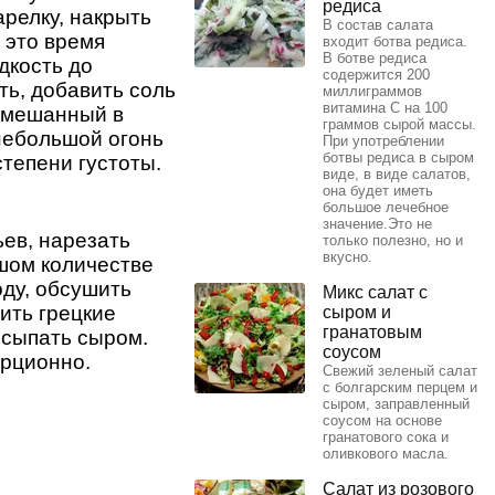
редиса
арелку, накрыть
В состав салата
 это время
входит ботва редиса.
В ботве редиса
дкость до
содержится 200
ть, добавить соль
миллиграммов
витамина С на 100
азмешанный в
граммов сырой массы.
небольшой огонь
При употреблении
ботвы редиса в сыром
тепени густоты.
виде, в виде салатов,
она будет иметь
большое лечебное
значение.Это не
ьев, нарезать
только полезно, но и
вкусно.
ьшом количестве
оду, обсушить
Микс салат с
ить грецкие
сыром и
гранатовым
осыпать сыром.
соусом
орционно.
Свежий зеленый салат
с болгарским перцем и
сыром, заправленный
соусом на основе
гранатового сока и
оливкового масла.
Салат из розового