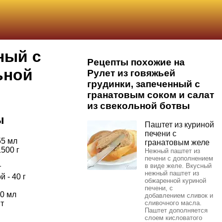
ный с
Рецепты похожие на
ьной
Рулет из говяжьей
грудинки, запеченный с
гранатовым соком и салат
из свекольной ботвы
ы
Паштет из куриной
печени с
55 мл
гранатовым желе
1500 г
Нежный паштет из
печени с дополнением
в виде желе. Вкусный
т
нежный паштет из
 - 40 г
обжаренной куриной
печени, с
00 мл
добавлением сливок и
т
сливочного масла.
Паштет дополняется
слоем кисловатого