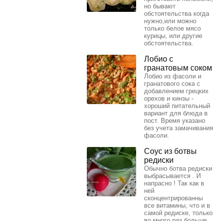
но бывают
обстоятельства когда
нужно,или можно
только белое мясо
курицы, или другие
обстоятельства.
Лобио с
гранатовым соком
Лобио из фасоли и
гранатового сока с
добавлением грецких
орехов и кинзы -
хороший питательный
вариант для блюда в
пост. Время указано
без учета замачивания
фасоли.
Соус из ботвы
редиски
Обычно ботва редиски
выбрасывается . И
напрасно ! Так как в
ней
сконцентрированны
все витамины, что и в
самой редиске, только
во много раз больше.