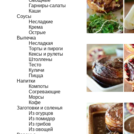
Овощные
Гарниры-салаты
Каши
Соусы
Несладкие
Крема
Острые
Выпечка
Несладкая
Торты и пироги
Кексы и рулеты
Штоллены
Тесто
Куличи
Пицца
Напитки
Компоты
Согревающие
Морсы
Кофе
Заготовки и соленья
Из огурцов
Из помидор
Из грибов
Из овощей