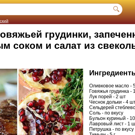
ский
говяжьей грудинки, запечен
м соком и салат из свекол
Ингредиент
Оливковое масло - 
Говяжья грудинка - 
Лук порей - 2 шт
Чеснок дольки - 4 ш
Сельдерей стеблевой
Соль - по вкусу
Бульон куриный - 1
Лавровый лист - 1 ш
Петрушка - по вкусу
Тимьян - 5 г