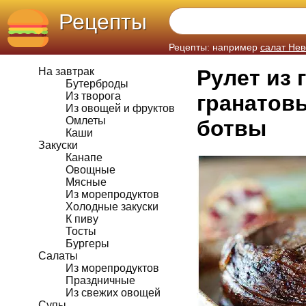
Рецепты
Рецепты: например
салат Нев
На завтрак
Рулет из 
Бутерброды
Из творога
гранатовы
Из овощей и фруктов
Омлеты
ботвы
Каши
Закуски
Канапе
Овощные
Мясные
Из морепродуктов
Холодные закуски
К пиву
Тосты
Бургеры
Салаты
Из морепродуктов
Праздничные
Из свежих овощей
Супы