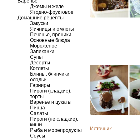
Варенье
Джемы и желе
Ягодно-фруктовое
Домашние рецепты
Закуски
Яичницы и омлеты
Печенье, пряники
Основные блюда
Мороженое
Запеканки
Супы
Десерты
Котлеты
Блины, блинчики,
оладьи
Гарниры
Пироги (сладкие),
торты
Варенье и цукаты
Пицца
Салаты
Пироги (не сладкие),
киши
Источник
Рыба и морепродукты
Соусы