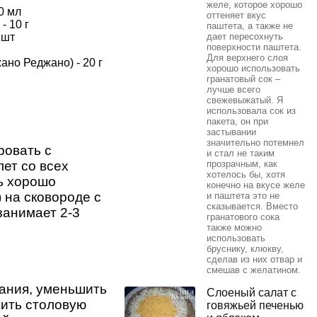
желе, которое хорошо
0 мл
оттеняет вкус
- 10 г
паштета, а также не
 шт
дает пересохнуть
поверхности паштета.
Для верхнего слоя
но Реджано) - 20 г
хорошо использовать
гранатовый сок –
лучше всего
свежевыжатый. Я
использовала сок из
пакета, он при
застывании
значительно потемнел
ровать с
и стал не таким
ет со всех
прозрачным, как
хотелось бы, хотя
нь хорошо
конечно на вкусе желе
 на сковороде с
и паштета это не
сказывается. Вместо
занимает 2-3
гранатового сока
также можно
использовать
бруснику, клюкву,
сделав из них отвар и
смешав с желатином.
кания, уменьшить
Слоеный салат с
вить столовую
говяжьей печенью