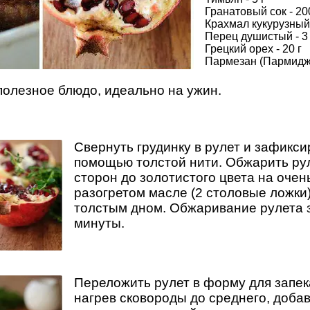
Гранатовый сок - 20
Крахмал кукурузный 
Перец душистый - 3
Грецкий орех - 20 г
Пармезан (Пармиджа
полезное блюдо, идеально на ужин.
Свернуть грудинку в рулет и зафикси
помощью толстой нити. Обжарить рул
сторон до золотистого цвета на оче
разогретом масле (2 столовые ложки)
толстым дном. Обжаривание рулета 
минуты.
Переложить рулет в форму для запе
нагрев сковороды до среднего, доба