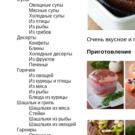
Овощные супы
Мясные супы
Холодные супы
Из птицы
Из рыбы
Из грибов
Десерты
Очень вкусное и 
Конфеты
Блины
Приготовление
Холодные десерты
Из фруктов
Печенье
Горячее
Из овощей
Из курицы и птицы
Из мяса
Из рыбы
Блюда из курицы
Шашлык и гриль
Шашлыки из мяса
Стейки
Шашлыки из рыбы
Шашлыки из овощей
Гарниры