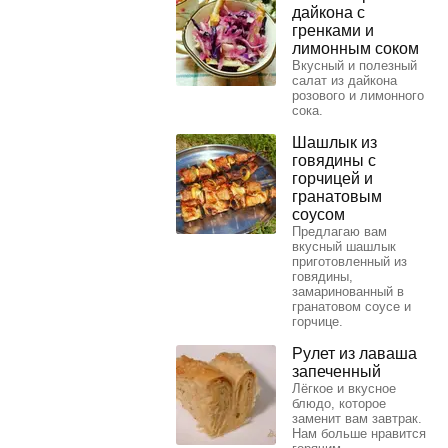
дайкона с
гренками и
лимонным соком
Вкусный и полезный
салат из дайкона
розового и лимонного
сока.
Шашлык из
говядины с
горчицей и
гранатовым
соусом
Предлагаю вам
вкусный шашлык
приготовленный из
говядины,
замаринованный в
гранатовом соусе и
горчице.
Рулет из лаваша
запеченный
Лёгкое и вкусное
блюдо, которое
заменит вам завтрак.
Нам больше нравится