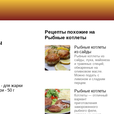
Рецепты похожие на
Рыбные котлеты
ы
Рыбные котлеты
из сайды
Рыбные котлеты из
сайды, лука, майонеза
и травяных специй,
обжаренные на
оливковом масле.
Можно подать с
лимоном и сладким
перцем.
 - для жарки
и - 50 г
Рыбные котлеты
Котлеты — отличный
вариант
приготовления
замороженного
рыбного филе,