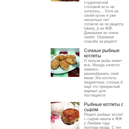
студенческой
столовой есть не
хотелось... Хотя на
своей кухне я уже
несколько лет
готовлю их по рецепту
lubany_b из ЖЖ.
Домашние их очень
любят. Огромное
спасибо за рецепт!
Сочные рыбные
котлеты
О пользе рыбы знают
все. Иногда хочется
немного
разнообразить своё
меню.Эти котлеты
бюджетные, сочные.А
ещё это прекрасный
вариант для
постящихся.
Рыбные котлеты с
сыром
Рецепт рыбных котлет
с сыром нашла в ЖЖ
у Любани года
полтора назад. С тех