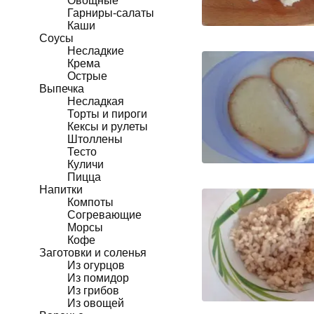
Овощные
Гарниры-салаты
Каши
Соусы
Несладкие
Крема
Острые
Выпечка
Несладкая
Торты и пироги
Кексы и рулеты
Штоллены
Тесто
Куличи
Пицца
Напитки
Компоты
Согревающие
Морсы
Кофе
Заготовки и соленья
Из огурцов
Из помидор
Из грибов
Из овощей