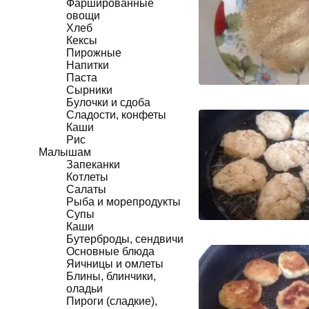
Фаршированные
овощи
Хлеб
Кексы
Пирожные
Напитки
Паста
Сырники
Булочки и сдоба
Сладости, конфеты
Каши
Рис
Малышам
Запеканки
Котлеты
Салаты
Рыба и морепродукты
Супы
Каши
Бутерброды, сендвичи
Основные блюда
Яичницы и омлеты
Блины, блинчики,
оладьи
Пироги (сладкие),