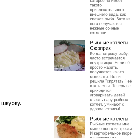
которое не имеет
такого
привлекательного
внешнего вида, как
свежая рыба. Зато из
него получаются
нежные сочные
котлетки.
Рыбные котлеты
Сюрприз
Когда потрошу рыбу,
часто встречается
внутри икра. Если её
просто жарить,
получается как-то
маловато. Вот и
решила "спрятать " её
в котлетки. Теперь не
приходится
уговаривать детей
съесть пару рыбных
 шкурку.
котлет, уминают с
удовольствием!
Рыбные котлеты
Рыбные котлеты мне
милее всего из трески.
И картофельное пюре
с порезанным