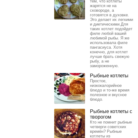
тем, что котлеты
жарятся не на
сковороде, а
готовятся в духовке.
Это делает их легкими
и диетическими.Для
таких котлет подойдет
филе любой вашей
любимой рыбы. Я же
использовала филе
пангасиуса. Хотя
конечно, для котлет
лучше брать свежую
рыбу, а не
замороженную.
Рыбные котлеты
Простое,
низкокалорийное
блюдо и то-же время
полезное и вкусное
блюдо.
Рыбные котлеты с
творогом
Кто не помнит рыбные
четверги советских
времён? Рыбные
котлеты из