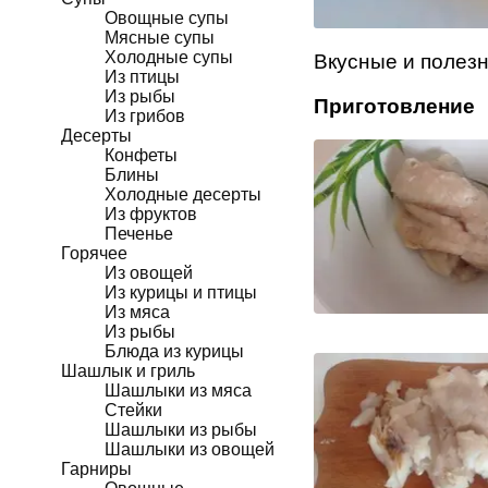
Овощные супы
Мясные супы
Холодные супы
Вкусные и полез
Из птицы
Из рыбы
Приготовление
Из грибов
Десерты
Конфеты
Блины
Холодные десерты
Из фруктов
Печенье
Горячее
Из овощей
Из курицы и птицы
Из мяса
Из рыбы
Блюда из курицы
Шашлык и гриль
Шашлыки из мяса
Стейки
Шашлыки из рыбы
Шашлыки из овощей
Гарниры