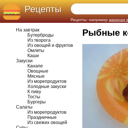
Рецепты
Рецепты: например
жареная 
На завтрак
Рыбные к
Бутерброды
Из творога
Из овощей и фруктов
Омлеты
Каши
Закуски
Канапе
Овощные
Мясные
Из морепродуктов
Холодные закуски
К пиву
Тосты
Бургеры
Салаты
Из морепродуктов
Праздничные
Из свежих овощей
Супы