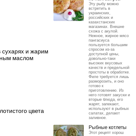
Эту рыбу можно
встретить в
украинских,
российских и
казахстанских
магазинах. Внешне
схожа с акулой.
Нежное, жирное мясо
пангасиуса
пользуется большим
спросом из-за
 сухарях и жарим
доступной цены,
ьным маслом
довольно-таки
высоких вкусовых
качеств и предельной
простоты в обработке.
Филе требуется лишь
разморозить, и оно
готово к
приготовлению. Из
него готовят закуски и
вторые блюда, его
жарят, запекают,
используют в рыбных
лотистого цвета
салатах, делают
заливное.
Рыбные котлеты
Этот рецепт хорош