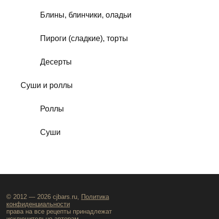
Блины, блинчики, оладьи
Пироги (сладкие), торты
Десерты
Суши и роллы
Роллы
Суши
© 2012 — 2026 cjbars.ru,
Политика
конфиденциальности
права на все рецепты принадлежат
исключительно авторам