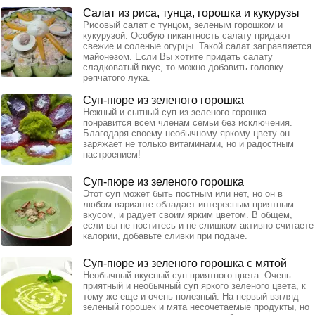
Салат из риса, тунца, горошка и кукурузы
Рисовый салат с тунцом, зеленым горошком и
кукурузой. Особую пикантность салату придают
свежие и соленые огурцы. Такой салат заправляется
майонезом. Если Вы хотите придать салату
сладковатый вкус, то можно добавить головку
репчатого лука.
Суп-пюре из зеленого горошка
Нежный и сытный суп из зеленого горошка
понравится всем членам семьи без исключения.
Благодаря своему необычному яркому цвету он
заряжает не только витаминами, но и радостным
настроением!
Суп-пюре из зеленого горошка
Этот суп может быть постным или нет, но он в
любом варианте обладает интересным приятным
вкусом, и радует своим ярким цветом. В общем,
если вы не поститесь и не слишком активно считаете
калории, добавьте сливки при подаче.
Суп-пюре из зеленого горошка с мятой
Необычный вкусный суп приятного цвета. Очень
приятный и необычный суп яркого зеленого цвета, к
тому же еще и очень полезный. На первый взгляд
зеленый горошек и мята несочетаемые продукты, но