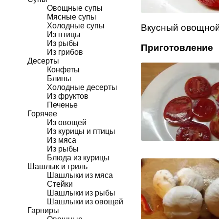
Овощные супы
Мясные супы
Холодные супы
Вкусный овощной 
Из птицы
Из рыбы
Приготовление
Из грибов
Десерты
Конфеты
Блины
Холодные десерты
Из фруктов
Печенье
Горячее
Из овощей
Из курицы и птицы
Из мяса
Из рыбы
Блюда из курицы
Шашлык и гриль
Шашлыки из мяса
Стейки
Шашлыки из рыбы
Шашлыки из овощей
Гарниры