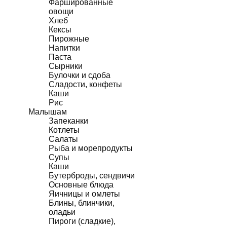
Фаршированные
овощи
Хлеб
Кексы
Пирожные
Напитки
Паста
Сырники
Булочки и сдоба
Сладости, конфеты
Каши
Рис
Малышам
Запеканки
Котлеты
Салаты
Рыба и морепродукты
Супы
Каши
Бутерброды, сендвичи
Основные блюда
Яичницы и омлеты
Блины, блинчики,
оладьи
Пироги (сладкие),