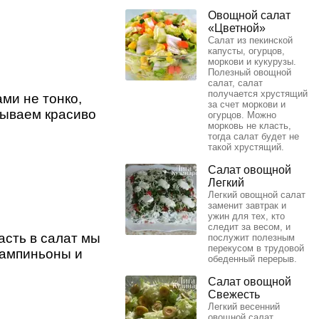
Овощной салат
«Цветной»
Салат из пекинской
капусты, огурцов,
моркови и кукурузы.
Полезный овощной
салат, салат
получается хрустящий
ми не тонко,
за счет моркови и
дываем красиво
огурцов. Можно
морковь не класть,
тогда салат будет не
такой хрустящий.
Салат овощной
Легкий
Легкий овощной салат
заменит завтрак и
ужин для тех, кто
следит за весом, и
асть в салат мы
послужит полезным
перекусом в трудовой
шампиньоны и
обеденный перерыв.
Салат овощной
Свежесть
Легкий весенний
овощной салат.