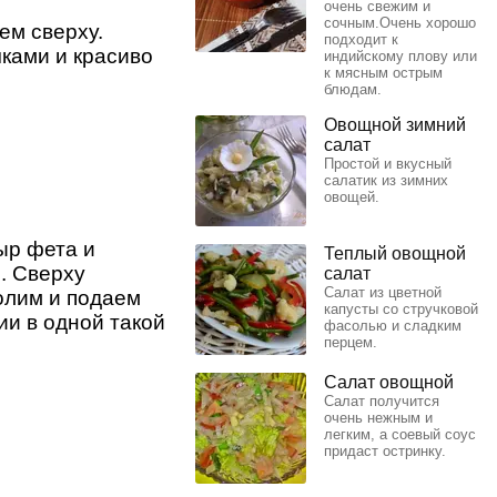
очень свежим и
сочным.Очень хорошо
ем сверху.
подходит к
ками и красиво
индийскому плову или
к мясным острым
блюдам.
Овощной зимний
салат
Простой и вкусный
салатик из зимних
овощей.
ыр фета и
Теплый овощной
. Сверху
салат
Салат из цветной
олим и подаем
капусты со стручковой
ии в одной такой
фасолью и сладким
перцем.
Салат овощной
Салат получится
очень нежным и
легким, а соевый соус
придаст остринку.