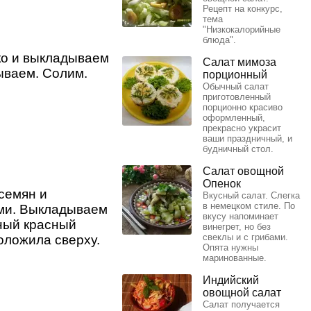
Рецепт на конкурс,
тема
"Низкокалорийные
блюда".
ко и выкладываем
Салат мимоза
ываем. Солим.
порционный
Обычный салат
приготовленный
порционно красиво
оформленный,
прекрасно украсит
ваши праздничный, и
будничный стол.
Салат овощной
Опенок
семян и
Вкусный салат. Слегка
в немецком стиле. По
ми. Выкладываем
вкусу напоминает
ный красный
винегрет, но без
свеклы и с грибами.
оложила сверху.
Опята нужны
маринованные.
Индийский
овощной салат
Салат получается