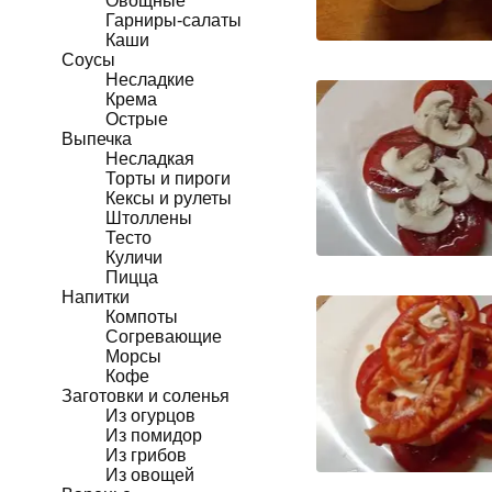
Овощные
Гарниры-салаты
Каши
Соусы
Несладкие
Крема
Острые
Выпечка
Несладкая
Торты и пироги
Кексы и рулеты
Штоллены
Тесто
Куличи
Пицца
Напитки
Компоты
Согревающие
Морсы
Кофе
Заготовки и соленья
Из огурцов
Из помидор
Из грибов
Из овощей