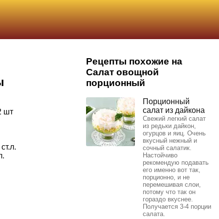
Рецепты похожие на
Салат овощной
ы
порционный
Порционный
салат из дайкона
2 шт
Свежий легкий салат
из редьки дайкон,
огурцов и яиц. Очень
вкусный нежный и
ст.л.
сочный салатик.
л.
Настойчиво
рекомендую подавать
его именно вот так,
порционно, и не
перемешивая слои,
потому что так он
гораздо вкуснее.
Получается 3-4 порции
салата.