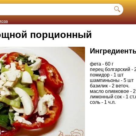
моза
ощной порционный
Ингредиент
фета - 60 г
перец болгарский - 
помидор - 1 шт
шампиньоны - 5 шт
базилик - 2 веточ.
масло оливковое - 2 
лимонный сок - 1 ст.
соль - 1 ч.л.