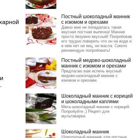
Постный шоколадный манник
ахарной
с изюмом и орехами
Давно мне не попадалась такая
вкусная постная выпечка! Манник
просто безумно вкусный! Попробовав
его трудно поверить что он на воде и
в нём нет ни яиц, ни масла. Смело
рекомендую попробовать!
Постный медово-шоколадный
манник с изюмом и орехами
Предлагаю вам испечь вкусный
медово-шоколадный манник с
ри
изюмом и орехами.
.
Шоколадный манник с корицей
и шоколадными каплями
Мега шоколадный манник с корицей.
Попробуйте ;) Рецепт для
мультиварки.
Шоколадный манник
Шоколадный маннник для постных