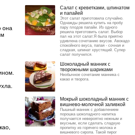
Салат с креветками, шпинатом
и папайей
Этот салат приготовила случайно.
Однажды решила купить на пробу
о она
пару плодов папайи. Из одного
решила приготовить салат. Выбор
им
пал на этот салат.Я была приятно
удивлена сочетанию вкусов. Авокадо
спокойного вкуса, папая - сочная и
сладкая, шпинат хрустящий. Супер
салат получился.
Шоколадный манник с
творожными шариками
ином.
Необычное сочетание манника с
какао и творога.
ухла.
Мокрый шоколадный манник с
вишнево-молочной заливкой
Пышный манник с добавлением
порошка шоколадного напитка
получается невероятно нежным и
вкусным, если сделать сладкую
као,
пропитку из горячего молока и
вишневого сиропа. Такой пирог