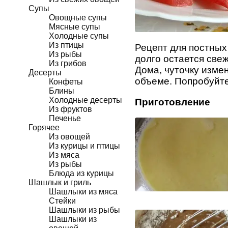
Супы
Овощные супы
Мясные супы
Холодные супы
Из птицы
Рецепт для постных
Из рыбы
долго остается свеж
Из грибов
Дома, чуточку изме
Десерты
объеме. Попробуйте
Конфеты
Блины
Холодные десерты
Приготовление
Из фруктов
Печенье
Горячее
Из овощей
Из курицы и птицы
Из мяса
Из рыбы
Блюда из курицы
Шашлык и гриль
Шашлыки из мяса
Стейки
Шашлыки из рыбы
Шашлыки из