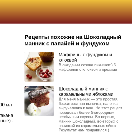
Рецепты похожие на Шоколадный
манник с папайей и фундуком
Маффины с фундуком и
клюквой
В ожидании сезона пикников:) 6
маффинов с клюквой и орехами
Шоколадный манник с
карамельными яблоками
Для меня манник –– это простая,
бесхитростная выпечка, палочка-
00 мл
выручалочка к чаю. Но этот рецепт
порадовал более благородным
такана
необычным вкусом. Во-первых,
ные) -
манник шоколадный, во-вторых с
начинкой из карамельных яблок.
Результат нам понравился )