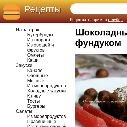
Рецепты
Рецепты: например
голубцы
На завтрак
Шоколадны
Бутерброды
Из творога
фундуком
Из овощей и
фруктов
Омлеты
Каши
Закуски
Канапе
Овощные
Мясные
Из морепродуктов
Холодные закуски
К пиву
Тосты
Бургеры
Салаты
Из морепродуктов
Праздничные
Из свежих овощей