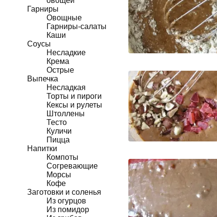
овощей
Гарниры
Овощные
Гарниры-салаты
Каши
Соусы
Несладкие
Крема
Острые
Выпечка
Несладкая
Торты и пироги
Кексы и рулеты
Штоллены
Тесто
Куличи
Пицца
Напитки
Компоты
Согревающие
Морсы
Кофе
Заготовки и соленья
Из огурцов
Из помидор