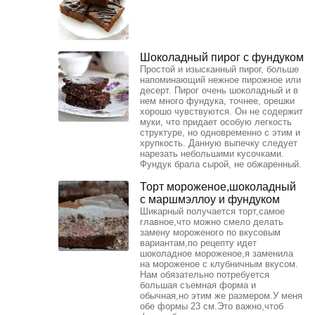
Шоколадный пирог с фундуком
Простой и изысканный пирог, больше
напоминающий нежное пирожное или
десерт. Пирог очень шоколадный и в
нем много фундука, точнее, орешки
хорошо чувствуются. Он не содержит
муки, что придает особую легкость
структуре, но одновременно с этим и
хрупкость. Данную выпечку следует
нарезать небольшими кусочками.
Фундук брала сырой, не обжаренный.
Торт мороженое,шоколадный
с маршмэллоу и фундуком
Шикарный получается торт,самое
главное,что можно смело делать
замену мороженого по вкусовым
вариантам,по рецепту идет
шоколадное мороженое,я заменила
на мороженое с клубничным вкусом.
Нам обязательно потребуется
большая съемная форма и
обычная,но этим же размером.У меня
обе формы 23 см.Это важно,чтоб