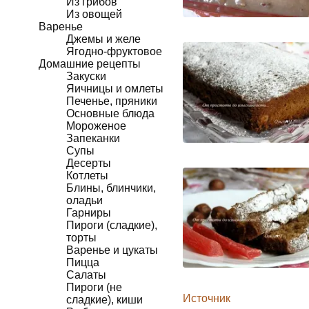
Из грибов
Из овощей
Варенье
Джемы и желе
Ягодно-фруктовое
Домашние рецепты
Закуски
Яичницы и омлеты
Печенье, пряники
Основные блюда
Мороженое
Запеканки
Супы
Десерты
Котлеты
Блины, блинчики,
оладьи
Гарниры
Пироги (сладкие),
торты
Варенье и цукаты
Пицца
Салаты
Пироги (не
Источник
сладкие), киши