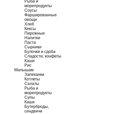
Рыба и
морепродукты
Соусы
Фаршированные
овощи
Хлеб
Кексы
Пирожные
Напитки
Паста
Сырники
Булочки и сдоба
Сладости, конфеты
Каши
Рис
Малышам
Запеканки
Котлеты
Салаты
Рыба и
морепродукты
Супы
Каши
Бутерброды,
сендвичи