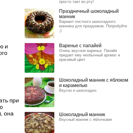
просто тает во рту!
Праздничный шоколадный
манник
Вариант постного шоколадного
манника для праздников. Попробуйте
;)
Варенье с папайей
ю и
Очень вкусное варенье. Папайя
ого
придает ему необычный аромат и
красивый цвет.
Шоколадный манник с яблоком
и карамелью
Вкусно и шоколадно.
ать при
но
, она
Шоколадный манник
Вкусный манник с яблочками