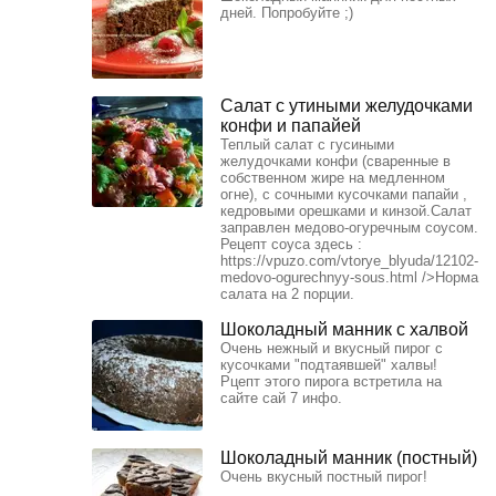
дней. Попробуйте ;)
Салат с утиными желудочками
конфи и папайей
Теплый салат с гусиными
желудочками конфи (сваренные в
собственном жире на медленном
огне), с сочными кусочками папайи ,
кедровыми орешками и кинзой.Салат
заправлен медово-огуречным соусом.
Рецепт соуса здесь :
https://vpuzo.com/vtorye_blyuda/12102-
medovo-ogurechnyy-sous.html />Норма
салата на 2 порции.
Шоколадный манник с халвой
Очень нежный и вкусный пирог с
кусочками "подтаявшей" халвы!
Рцепт этого пирога встретила на
сайте сай 7 инфо.
Шоколадный манник (постный)
Очень вкусный постный пирог!