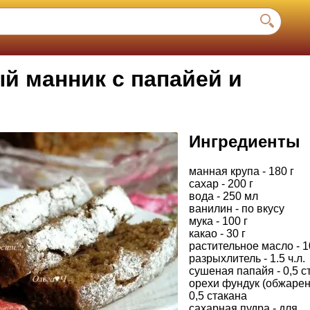
й манник с папайей и
Ингредиенты
манная крупа - 180 г
сахар - 200 г
вода - 250 мл
ванилин - по вкусу
мука - 100 г
какао - 30 г
растительное масло - 1
разрыхлитель - 1.5 ч.л.
сушеная папайя - 0,5 с
орехи фундук (обжарен
0,5 стакана
сахарная пудра - для