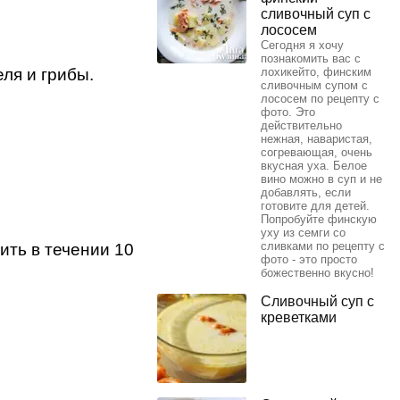
сливочный суп с
лососем
Сегодня я хочу
познакомить вас с
ля и грибы.
лохикейто, финским
сливочным супом с
лососем по рецепту с
фото. Это
действительно
нежная, наваристая,
согревающая, очень
вкусная уха. Белое
вино можно в суп и не
добавлять, если
готовите для детей.
Попробуйте финскую
уху из семги со
сливками по рецепту с
ить в течении 10
фото - это просто
божественно вкусно!
Сливочный суп с
креветками