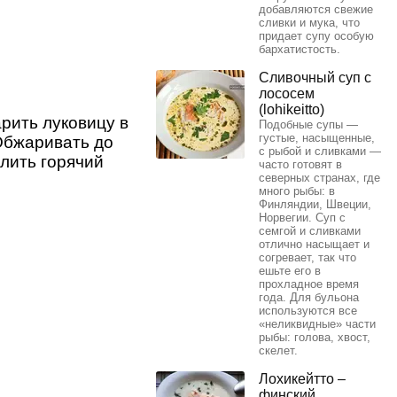
добавляются свежие
сливки и мука, что
придает супу особую
бархатистость.
Сливочный суп с
лососем
(lohikeitto)
рить луковицу в
Подобные супы —
густые, насыщенные,
.Обжаривать до
с рыбой и сливками —
лить горячий
часто готовят в
северных странах, где
много рыбы: в
Финляндии, Швеции,
Норвегии. Суп с
семгой и сливками
отлично насыщает и
согревает, так что
ешьте его в
прохладное время
года. Для бульона
используются все
«неликвидные» части
рыбы: голова, хвост,
скелет.
Лохикейтто –
финский