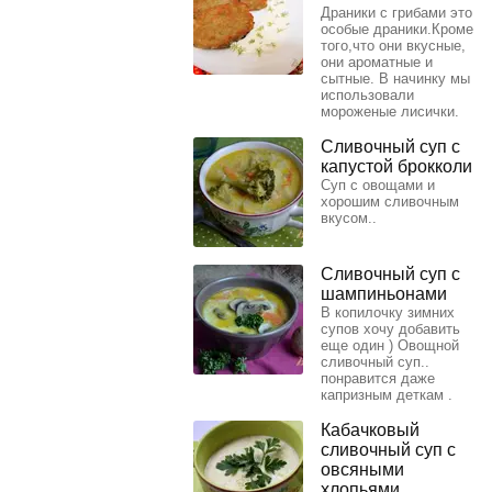
Драники с грибами это
особые драники.Кроме
того,что они вкусные,
они ароматные и
сытные. В начинку мы
использовали
мороженые лисички.
Сливочный суп с
капустой брокколи
Суп с овощами и
хорошим сливочным
вкусом..
Сливочный суп с
шампиньонами
В копилочку зимних
супов хочу добавить
еще один ) Овощной
сливочный суп..
понравится даже
капризным деткам .
Кабачковый
сливочный суп с
овсяными
хлопьями