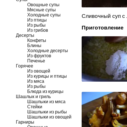
Овощные супы
Мясные супы
Холодные супы
Сливочный суп с 
Из птицы
Из рыбы
Приготовление
Из грибов
Десерты
Конфеты
Блины
Холодные десерты
Из фруктов
Печенье
Горячее
Из овощей
Из курицы и птицы
Из мяса
Из рыбы
Блюда из курицы
Шашлык и гриль
Шашлыки из мяса
Стейки
Шашлыки из рыбы
Шашлыки из овощей
Гарниры