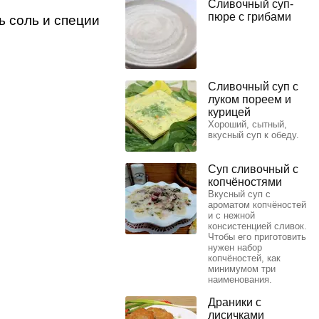
Сливочный суп-
пюре с грибами
ь соль и специи
Сливочный суп с
луком пореем и
курицей
Хороший, сытный,
вкусный суп к обеду.
Суп сливочный с
копчёностями
Вкусный суп с
ароматом копчёностей
и с нежной
консистенцией сливок.
Чтобы его приготовить
нужен набор
копчёностей, как
минимумом три
наименования.
Драники с
лисичками