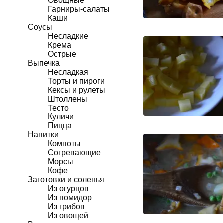
Овощные
Гарниры-салаты
Каши
Соусы
Несладкие
Крема
Острые
Выпечка
Несладкая
Торты и пироги
Кексы и рулеты
Штоллены
Тесто
Куличи
Пицца
Напитки
Компоты
Согревающие
Морсы
Кофе
Заготовки и соленья
Из огурцов
Из помидор
Из грибов
Из овощей