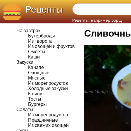
Рецепты
Рецепты: например
борщ
На завтрак
Сливочны
Бутерброды
Из творога
Из овощей и фруктов
Омлеты
Каши
Закуски
Канапе
Овощные
Мясные
Из морепродуктов
Холодные закуски
К пиву
Тосты
Бургеры
Салаты
Из морепродуктов
Праздничные
Из свежих овощей
Супы