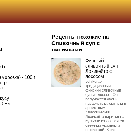
Рецепты похожие на
Сливочный суп с
ы
лисичками
Финский
сливочный суп
0 г
Лохикейто с
лососем
морозка) - 100 г
Lohikeitto -
 гр.
традиционный
 л
финский сливочный
суп из лосося. Он
вкусу
получается очень
50 мл
наваристым, сытным и
ароматным.
Классический
Лохикейто варится на
бульоне из лосося со
свежими укропом и
петрушкой. В суп