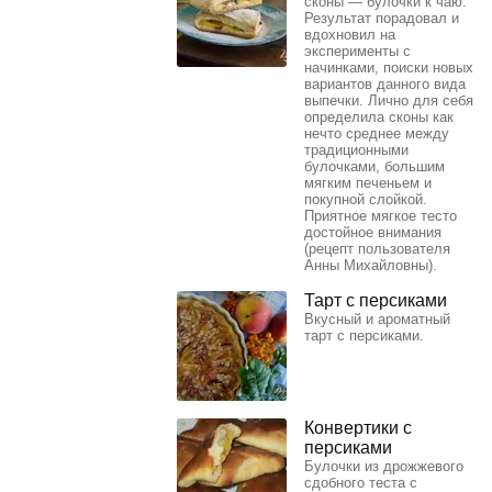
сконы — булочки к чаю.
Результат порадовал и
вдохновил на
эксперименты с
начинками, поиски новых
вариантов данного вида
выпечки. Лично для себя
определила сконы как
нечто среднее между
традиционными
булочками, большим
мягким печеньем и
покупной слойкой.
Приятное мягкое тесто
достойное внимания
(рецепт пользователя
Анны Михайловны).
Тарт с персиками
Вкусный и ароматный
тарт с персиками.
Конвертики с
персиками
Булочки из дрожжевого
сдобного теста с