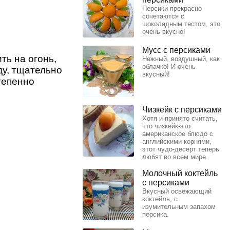
Персики прекрасно
сочетаются с
шоколадным тестом, это
очень вкусно!
Мусс с персиками
ть на огонь,
Нежный, воздушный, как
облачко! И очень
ду, тщательно
вкусный!
тепенно
Чизкейк с персиками
Хотя и принято считать,
что чизкейк-это
американское блюдо с
английскими корнями,
этот чудо-десерт теперь
любят во всем мире.
Молочный коктейль
с персиками
Вкусный освежающий
коктейль, с
изумительным запахом
персика.