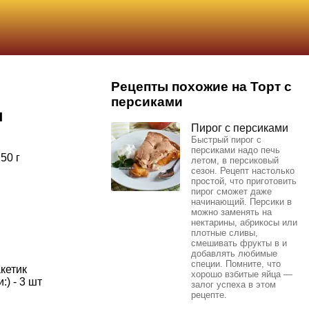
Рецепты похожие на Торт с
персиками
ы
Пирог с персиками
Быстрый пирог с
персиками надо печь
50 г
летом, в персиковый
сезон. Рецепт настолько
простой, что приготовить
пирог сможет даже
начинающий. Персики в
можно заменять на
нектарины, абрикосы или
плотные сливы,
смешивать фрукты в и
добавлять любимые
специи. Помните, что
акетик
хорошо взбитые яйца —
:) - 3 шт
залог успеха в этом
рецепте.