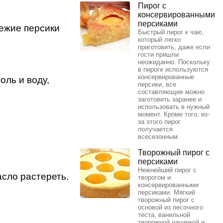
Пирог с
консервированными
персиками
вежие персики
Быстрый пирог к чаю,
который легко
приготовить, даже если
гости пришли
неожиданно. Поскольку
в пироге используются
консервированные
оль и воду,
персики, все
составляющие можно
заготовить заранее и
использовать в нужный
момент. Кроме того, из-
за этого пирог
получается
всесезонным.
Творожный пирог с
персиками
Нежнейший пирог с
сло растереть.
творогом и
консервированными
персиками. Мягкий
творожный пирог с
основой из песочного
теста, ванильной
творожной начинкой и