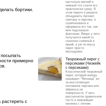
настолько мягкий и
нежный что съели его
делать бортики.
практически сразу. В
этом пироге я решила
объединить бисквит,
сметану и персики, и
скомпоновала и
оформила его так, как
мне подсказала
фантазия. Вверх у него
получился какой-то
сказочно снежный и
яркий, а уж по вкусу
пирог просто
бесподобен.
 посыпать
Творожный пирог с
вности примерно
персиками (Чизкейк
ов.
с персиками)
Классический творожный
пирог, который иногда
называют "Яичница" из-
за выступающих
половинок персика или
абрикоса на
поверхности. У него
рассыпчатое правильное
тесто и нежнейшая
 растереть с
начинка с легким