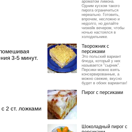
ароматом лимона.
Одним куском такого
пирога ограничиться
нереально. Готовить,
впрочем, несложно и
недолго, но делайте
чизкейк вечером, чтобы
ночью настоялся в
холодильнике.
Творожник с
 помешивая
персиками
Это польский вариант
ния 3-5 минут.
блюда, который у них
называется "сырник".
Персики можно взять
консервированные, а
можно свежие, вкусно
будет в обоих вариантах!
Пирог с персиками
с 2 ст. ложками
Шоколадный пирог с
персиками