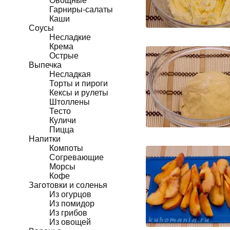
Овощные
Гарниры-салаты
Каши
Соусы
Несладкие
Крема
Острые
Выпечка
Несладкая
Торты и пироги
Кексы и рулеты
Штоллены
Тесто
Куличи
Пицца
Напитки
Компоты
Согревающие
Морсы
Кофе
Заготовки и соленья
Из огурцов
Из помидор
Из грибов
Из овощей