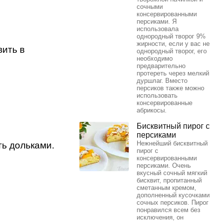
сочными
консервированными
персиками. Я
использовала
однородный творог 9%
жирности, если у вас не
вить в
однородный творог, его
необходимо
предварительно
протереть через мелкий
дуршлаг. Вместо
персиков также можно
использовать
консервированные
абрикосы.
Бисквитный пирог с
персиками
Нежнейший бисквитный
ть дольками.
пирог с
консервированными
персиками. Очень
вкусный сочный мягкий
бисквит, пропитанный
сметанным кремом,
дополненный кусочками
сочных персиков. Пирог
понравился всем без
исключения, он