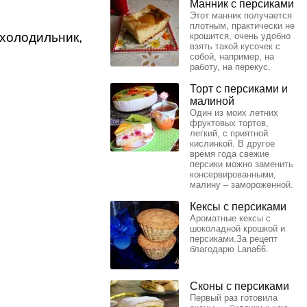
Манник с персиками
Этот манник получается
плотным, практически не
 холодильник,
крошится, очень удобно
взять такой кусочек с
собой, например, на
работу, на перекус.
Торт с персиками и
малиной
Один из моих летних
фруктовых тортов,
легкий, с приятной
кислинкой. В другое
время года свежие
персики можно заменить
консервированными,
малину – замороженной.
Кексы с персиками
Ароматные кексы с
шоколадной крошкой и
персиками.За рецепт
благодарю Lana66.
Сконы с персиками
Первый раз готовила