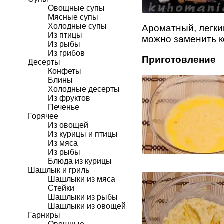
Овощные супы
Мясные супы
Холодные супы
Ароматный, легки
Из птицы
можно заменить 
Из рыбы
Из грибов
Приготовление
Десерты
Конфеты
Блины
Холодные десерты
Из фруктов
Печенье
Горячее
Из овощей
Из курицы и птицы
Из мяса
Из рыбы
Блюда из курицы
Шашлык и гриль
Шашлыки из мяса
Стейки
Шашлыки из рыбы
Шашлыки из овощей
Гарниры