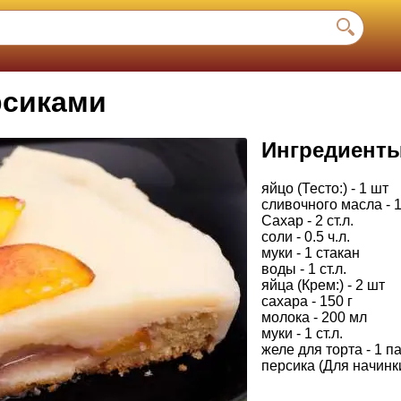
рсиками
Ингредиент
яйцо (Тесто:) - 1 шт
сливочного масла - 1
Сахар - 2 ст.л.
соли - 0.5 ч.л.
муки - 1 стакан
воды - 1 ст.л.
яйца (Крем:) - 2 шт
сахара - 150 г
молока - 200 мл
муки - 1 ст.л.
желе для торта - 1 п
персика (Для начинки