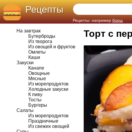
Рецепты
Рецепты: например
борщ
На завтрак
Торт с пе
Бутерброды
Из творога
Из овощей и фруктов
Омлеты
Каши
Закуски
Канапе
Овощные
Мясные
Из морепродуктов
Холодные закуски
К пиву
Тосты
Бургеры
Салаты
Из морепродуктов
Праздничные
Из свежих овощей
Супы