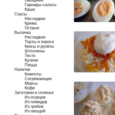
Овощные
Гарниры-салаты
Каши
Соусы
Несладкие
Крема
Острые
Выпечка
Несладкая
Торты и пироги
Кексы и рулеты
Штоллены
Тесто
Куличи
Пицца
Напитки
Компоты
Согревающие
Морсы
Кофе
Заготовки и соленья
Из огурцов
Из помидор
Из грибов
Из овощей