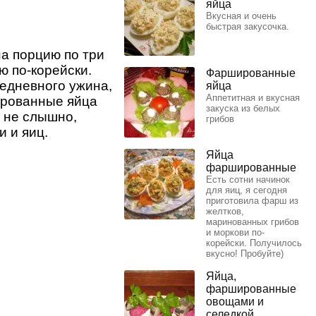
яйца
Вкусная и очень
быстрая закусочка.
на порцию по три
ю по-корейски.
Фаршированные
седневного ужина,
яйца
Аппетитная и вкусная
ированные яйца
закуска из белых
а не слышно,
грибов
 и яиц.
Яйца
фаршированные
Есть сотни начинок
для яиц, я сегодня
приготовила фарш из
желтков,
маринованных грибов
и моркови по-
корейски. Получилось
вкусно! Пробуйте)
Яйца,
фаршированные
овощами и
селедкой