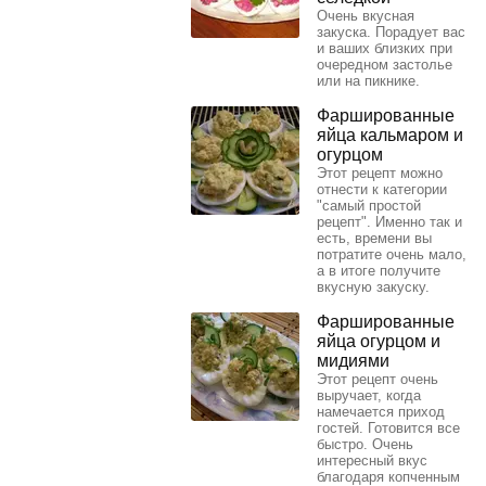
Очень вкусная
закуска. Порадует вас
и ваших близких при
очередном застолье
или на пикнике.
Фаршированные
яйца кальмаром и
огурцом
Этот рецепт можно
отнести к категории
"самый простой
рецепт". Именно так и
есть, времени вы
потратите очень мало,
а в итоге получите
вкусную закуску.
Фаршированные
яйца огурцом и
мидиями
Этот рецепт очень
выручает, когда
намечается приход
гостей. Готовится все
быстро. Очень
интересный вкус
благодаря копченным