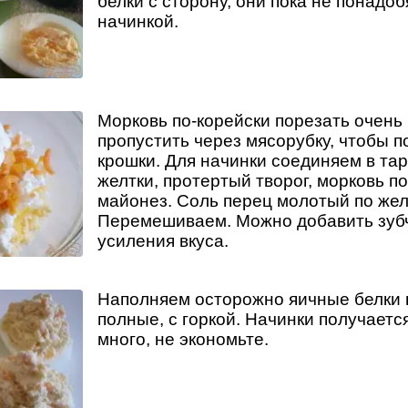
белки с сторону, они пока не понадо
начинкой.
Морковь по-корейски порезать очень
пропустить через мясорубку, чтобы п
крошки. Для начинки соединяем в та
желтки, протертый творог, морковь по
майонез. Соль перец молотый по же
Перемешиваем. Можно добавить зубч
усиления вкуса.
Наполняем осторожно яичные белки 
полные, с горкой. Начинки получаетс
много, не экономьте.