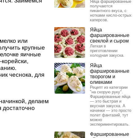
бятся. Займемся
Яйца фаршированные
получаются
пикантного вкуса, с
нотками кисло-острых
каперсов.
Яйца
фаршированные
 мелко или
свеклой и сыром
Легкая в
олучить крупные
приготовлении
релочке яичные
холодная закуска.
-корейски,
Яйца
ланию.
фаршированные
ик чеснока, для
творогом и
оливками
Рецепт из категории
"на скорую руку".
Фаршированные яйца
начинкой, делаем
— это быстрая и
вкусная закуска. А
я достаточно
начинки — это просто
полет фантазий, тут
можно
экспериментировать.
Фаршированные