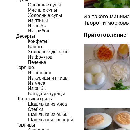
Овощные супы
Мясные супы
Холодные супы
Из такого минима
Из птицы
Творог и морковь
Из рыбы
Из грибов
Приготовление
Десерты
Конфеты
Блины
Холодные десерты
Из фруктов
Печенье
Горячее
Из овощей
Из курицы и птицы
Из мяса
Из рыбы
Блюда из курицы
Шашлык и гриль
Шашлыки из мяса
Стейки
Шашлыки из рыбы
Шашлыки из овощей
Гарниры