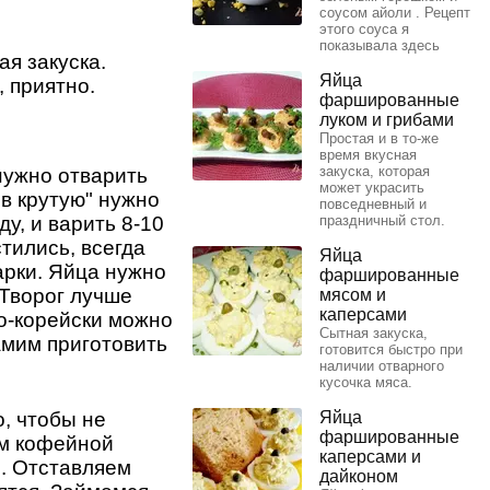
соусом айоли . Рецепт
этого соуса я
показывала здесь
ая закуска.
Яйца
, приятно.
фаршированные
луком и грибами
Простая и в то-же
время вкусная
закуска, которая
нужно отварить
может украсить
"в крутую" нужно
повседневный и
у, и варить 8-10
праздничный стол.
стились, всегда
Яйца
арки. Яйца нужно
фаршированные
 Творог лучше
мясом и
каперсами
о-корейски можно
Сытная закуска,
амим приготовить
готовится быстро при
наличии отварного
кусочка мяса.
Яйца
, чтобы не
фаршированные
ем кофейной
каперсами и
. Отставляем
дайконом