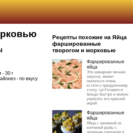
орковью
Рецепты похожие на Яйца
фаршированные
ы
творогом и морковью
Фаршированные
яйца
Эта шикарная яичная
- 30 г
закуска, может
айонез - по вкусу
оказаться очень
кстати к праздничному
столу <p>Готовится
блюдо быстро и можно
украсить его красной
икрой.
Фаршированные
яйца
Яйца с начинкой из
копченой рыбы с
зеленым горошком и