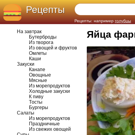
Рецепты
Рецепты: например
голубцы
На завтрак
Яйца фар
Бутерброды
Из творога
Из овощей и фруктов
Омлеты
Каши
Закуски
Канапе
Овощные
Мясные
Из морепродуктов
Холодные закуски
К пиву
Тосты
Бургеры
Салаты
Из морепродуктов
Праздничные
Из свежих овощей
Супы