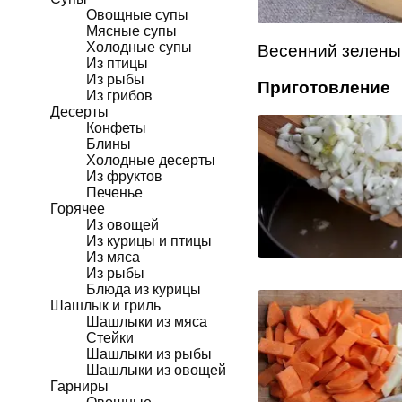
Овощные супы
Мясные супы
Холодные супы
Весенний зелены
Из птицы
Из рыбы
Приготовление
Из грибов
Десерты
Конфеты
Блины
Холодные десерты
Из фруктов
Печенье
Горячее
Из овощей
Из курицы и птицы
Из мяса
Из рыбы
Блюда из курицы
Шашлык и гриль
Шашлыки из мяса
Стейки
Шашлыки из рыбы
Шашлыки из овощей
Гарниры