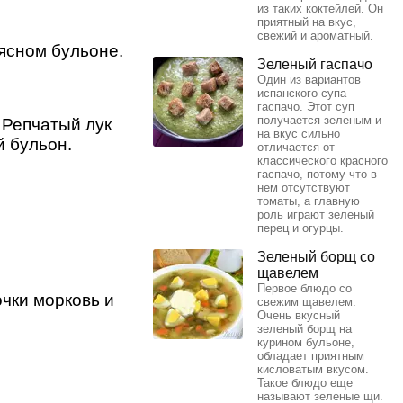
из таких коктейлей. Он
приятный на вкус,
свежий и ароматный.
ясном бульоне.
Зеленый гаспачо
Один из вариантов
испанского супа
гаспачо. Этот суп
получается зеленым и
 Репчатый лук
на вкус сильно
й бульон.
отличается от
классического красного
гаспачо, потому что в
нем отсутствуют
томаты, а главную
роль играют зеленый
перец и огурцы.
Зеленый борщ со
щавелем
Первое блюдо со
чки морковь и
свежим щавелем.
Очень вкусный
зеленый борщ на
курином бульоне,
обладает приятным
кисловатым вкусом.
Такое блюдо еще
называют зеленые щи.