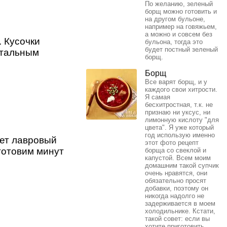
По желанию, зеленый
борщ можно готовить и
на другом бульоне,
например на говяжьем,
а можно и совсем без
 Кусочки
бульона, тогда это
будет постный зеленый
стальным
борщ.
Борщ
Все варят борщ, и у
каждого свои хитрости.
Я самая
бесхитростная, т.к. не
признаю ни уксус, ни
лимонную кислоту "для
цвета". Я уже который
год использую именно
дет лавровый
этот фото рецепт
готовим минут
борща со свеклой и
капустой. Всем моим
домашним такой супчик
очень нравятся, они
обязательно просят
добавки, поэтому он
никогда надолго не
задерживается в моем
холодильнике. Кстати,
такой совет: если вы
хотите приготовить