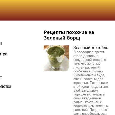
Рецепты похожие на
Зеленый борщ
ы
Зеленый коктейль
В последнее время
итра
стала довольно
популярной теория о
том, что зеленые
листья растений,
особенно в сильно
измельченном виде,
т
очень полезны для
здоровья. Поклонники
епотка
этой идеи предлагают
в обязательном
порядке включать в
свой ежедневный
рацион коктейли с
содержанием зеленых
растений. Предлагаю
вам попробовать один