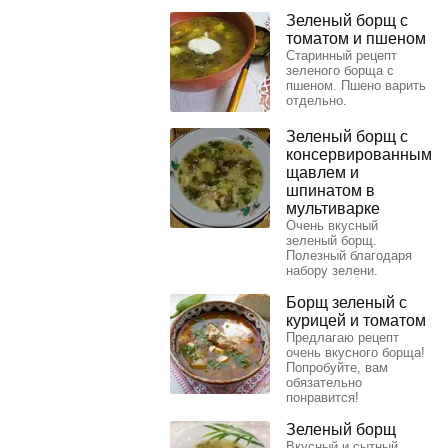
Зеленый борщ с
томатом и пшеном
Старинный рецепт
зеленого борща с
пшеном. Пшено варить
отдельно.
Зеленый борщ с
консервированным
щавлем и
шпинатом в
мультиварке
Очень вкусный
зеленый борщ.
Полезный благодаря
набору зелени.
Борщ зеленый с
курицей и томатом
Предлагаю рецепт
очень вкусного борща!
Попробуйте, вам
обязательно
понравится!
Зеленый борщ
Вкусный и сытный