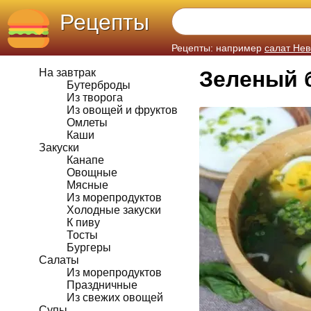
Рецепты
Рецепты: например
салат Нев
На завтрак
Зеленый 
Бутерброды
Из творога
Из овощей и фруктов
Омлеты
Каши
Закуски
Канапе
Овощные
Мясные
Из морепродуктов
Холодные закуски
К пиву
Тосты
Бургеры
Салаты
Из морепродуктов
Праздничные
Из свежих овощей
Супы