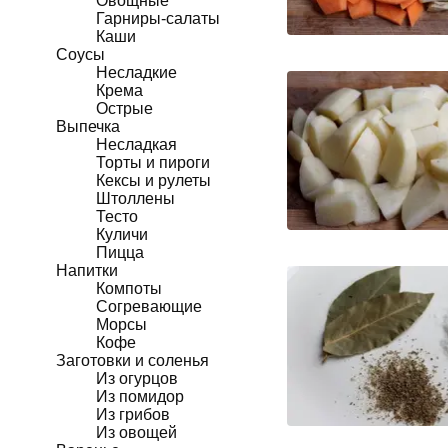
Овощные
Гарниры-салаты
Каши
Соусы
Несладкие
Крема
Острые
Выпечка
Несладкая
Торты и пироги
Кексы и рулеты
Штоллены
Тесто
Куличи
Пицца
Напитки
Компоты
Согревающие
Морсы
Кофе
Заготовки и соленья
Из огурцов
Из помидор
Из грибов
Из овощей