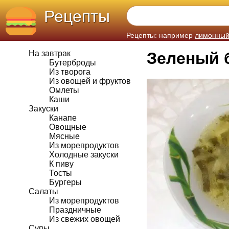
Рецепты
Рецепты: например
лимонный
На завтрак
Зеленый 
Бутерброды
Из творога
Из овощей и фруктов
Омлеты
Каши
Закуски
Канапе
Овощные
Мясные
Из морепродуктов
Холодные закуски
К пиву
Тосты
Бургеры
Салаты
Из морепродуктов
Праздничные
Из свежих овощей
Супы