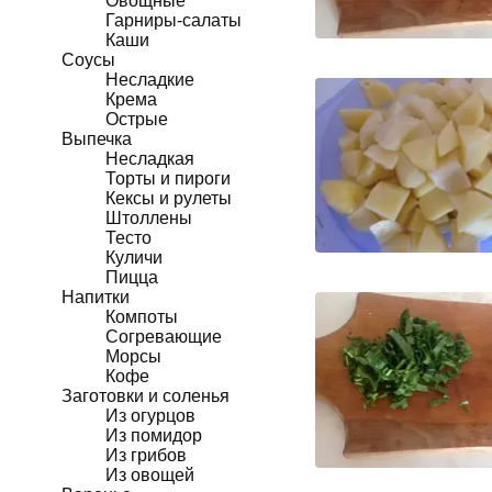
Овощные
Гарниры-салаты
Каши
Соусы
Несладкие
Крема
Острые
Выпечка
Несладкая
Торты и пироги
Кексы и рулеты
Штоллены
Тесто
Куличи
Пицца
Напитки
Компоты
Согревающие
Морсы
Кофе
Заготовки и соленья
Из огурцов
Из помидор
Из грибов
Из овощей