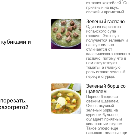
из таких коктейлей. Он
приятный на вкус,
свежий и ароматный.
Зеленый гаспачо
Один из вариантов
испанского супа
гаспачо. Этот суп
получается зеленым и
 кубиками и
на вкус сильно
отличается от
классического красного
гаспачо, потому что в
нем отсутствуют
томаты, а главную
роль играют зеленый
перец и огурцы.
Зеленый борщ со
щавелем
Первое блюдо со
 порезать.
свежим щавелем.
Очень вкусный
разогретой
зеленый борщ на
курином бульоне,
обладает приятным
кисловатым вкусом.
Такое блюдо еще
называют зеленые щи.