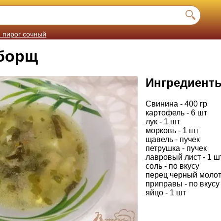
 пирог сочный
борщ
Ингредиент
Свинина - 400 гр
картофель - 6 шт
лук - 1 шт
морковь - 1 шт
щавель - пучек
петрушка - пучек
лавровый лист - 1 ш
соль - по вкусу
перец черный молоты
приправы - по вкусу
яйцо - 1 шт