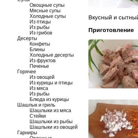
Овощные супы
Мясные супы
Холодные супы
Вкусный и сытны
Из птицы
Из рыбы
Приготовление
Из грибов
Десерты
Конфеты
Блины
Холодные десерты
Из фруктов
Печенье
Горячее
Из овощей
Из курицы и птицы
Из мяса
Из рыбы
Блюда из курицы
Шашлык и гриль
Шашлыки из мяса
Стейки
Шашлыки из рыбы
Шашлыки из овощей
Гарниры