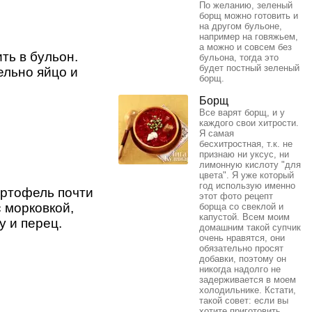
По желанию, зеленый
борщ можно готовить и
на другом бульоне,
например на говяжьем,
а можно и совсем без
ть в бульон.
бульона, тогда это
будет постный зеленый
ельно яйцо и
борщ.
Борщ
Все варят борщ, и у
каждого свои хитрости.
Я самая
бесхитростная, т.к. не
признаю ни уксус, ни
лимонную кислоту "для
цвета". Я уже который
год использую именно
артофель почти
этот фото рецепт
с морковкой,
борща со свеклой и
капустой. Всем моим
у и перец.
домашним такой супчик
очень нравятся, они
обязательно просят
добавки, поэтому он
никогда надолго не
задерживается в моем
холодильнике. Кстати,
такой совет: если вы
хотите приготовить