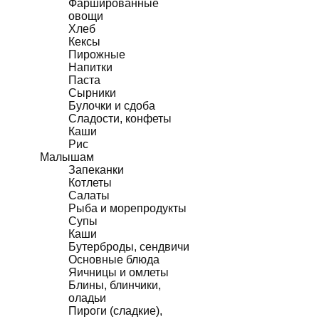
Фаршированные
овощи
Хлеб
Кексы
Пирожные
Напитки
Паста
Сырники
Булочки и сдоба
Сладости, конфеты
Каши
Рис
Малышам
Запеканки
Котлеты
Салаты
Рыба и морепродукты
Супы
Каши
Бутерброды, сендвичи
Основные блюда
Яичницы и омлеты
Блины, блинчики,
оладьи
Пироги (сладкие),