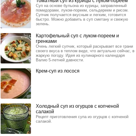
Томатный суп из курицы с луком-пореем
Суп на основе бульона из курицы, заправленный
помидорами, луком-пореем, сельдереем и рисом.
Супчик получается вкусным и легким, готовится
быстро. Можно добавить в суп сметану и свежую
зелень.
Картофельный суп с луком-пореем и
гренками
Очень легкий супчик, который раскрывает все грани
своего вкуса в теплом виде, что актуально сейчас, в
жаркую погоду. Идея из кулинарного календаря
Валио 5-летней давности.
Крем-суп из лосося
Холодный суп из огурцов с копченой
салакой
Рецепт приготовления супа из огурцов с копченой
салакой.