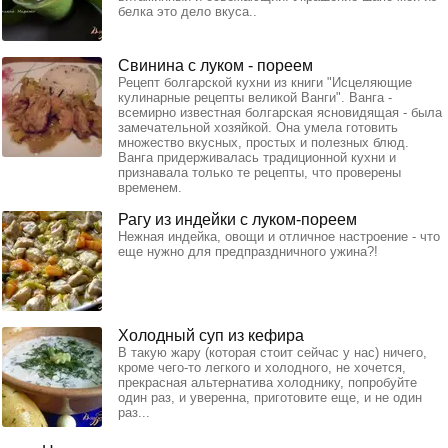
белка это дело вкуса..
Свинина с луком - пореем
Рецепт болгарской кухни из книги "Исцеляющие
кулинарные рецепты великой Ванги". Ванга -
всемирно известная болгарская ясновидящая - была
замечательной хозяйкой. Она умела готовить
множество вкусных, простых и полезных блюд.
Ванга придерживалась традиционной кухни и
признавала только те рецепты, что проверены
временем.
Рагу из индейки с луком-пореем
Нежная индейка, овощи и отличное настроение - что
еще нужно для предпраздничного ужина?!
Холодный суп из кефира
В такую жару (которая стоит сейчас у нас) ничего,
кроме чего-то лeгкого и холодного, не хочется,
прекрасная альтернатива холоднику, попробуйте
один раз, и уверенна, приготовите ещe, и не один
раз...