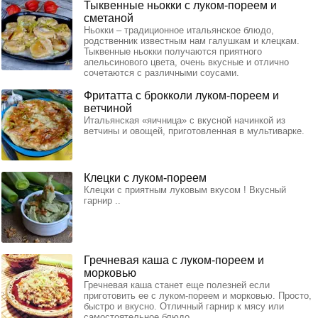
Тыквенные ньокки с луком-пореем и
сметаной
Ньокки – традиционное итальянское блюдо,
родственник известным нам галушкам и клецкам.
Тыквенные ньокки получаются приятного
апельсинового цвета, очень вкусные и отлично
сочетаются с различными соусами.
Фритатта с брокколи луком-пореем и
ветчиной
Итальянская «яичница» с вкусной начинкой из
ветчины и овощей, приготовленная в мультиварке.
Клецки с луком-пореем
Клецки с приятным луковым вкусом ! Вкусный
гарнир ..
Гречневая каша с луком-пореем и
морковью
Гречневая каша станет еще полезней если
приготовить ее с луком-пореем и морковью. Просто,
быстро и вкусно. Отличный гарнир к мясу или
самостоятельное блюдо.