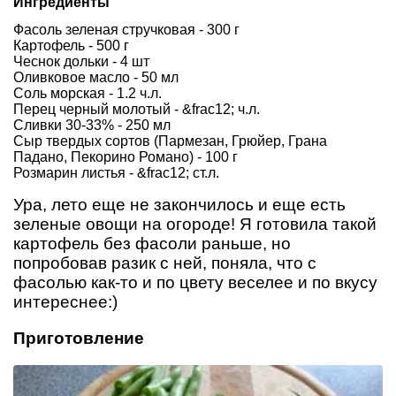
Ингредиенты
Фасоль зеленая стручковая - 300 г
Картофель - 500 г
Чеснок дольки - 4 шт
Оливковое масло - 50 мл
Соль морская - 1.2 ч.л.
Перец черный молотый - &frac12; ч.л.
Сливки 30-33% - 250 мл
Сыр твердых сортов (Пармезан, Грюйер, Грана
Падано, Пекорино Романо) - 100 г
Розмарин листья - &frac12; ст.л.
Ура, лето еще не закончилось и еще есть
зеленые овощи на огороде! Я готовила такой
картофель без фасоли раньше, но
попробовав разик с ней, поняла, что с
фасолью как-то и по цвету веселее и по вкусу
интереснее:)
Приготовление