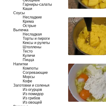
Овощные
Гарниры-салаты
Каши
Соусы
Несладкие
Крема
Острые
Выпечка
Несладкая
Торты и пироги
Кексы и рулеты
Штоллены
Тесто
Куличи
Пицца
Напитки
Компоты
Согревающие
Морсы
Кофе
Заготовки и соленья
Из огурцов
Из помидор
Из грибов
Из овощей