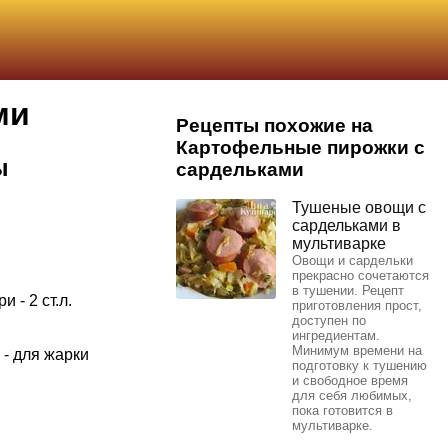
ми
Рецепты похожие на
Картофельные пирожки с
ы
сардельками
Тушеные овощи с
сардельками в
мультиварке
Овощи и сардельки
прекрасно сочетаются
в тушении. Рецепт
 - 2 ст.л.
приготовления прост,
доступен по
ингредиентам.
Минимум времени на
 - для жарки
подготовку к тушению
и свободное время
для себя любимых,
пока готовится в
мультиварке.