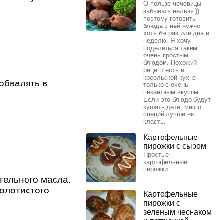
О пользе чечевицы
забывать нельзя ))
поэтому готовить
блюда с ней нужно
хотя бы раз или два в
неделю. Я хочу
поделиться таким
очень простым
блюдом. Похожий
рецепт есть в
креольской кухне
 обвалять в
только с очень
пикантным вкусом.
Если это блюдо будут
кушать дети, много
специй лучше не
класть.
Картофельные
пирожки с сыром
Простые
картофельные
пирожки.
тельного масла.
золотистого
Картофельные
пирожки с
зеленым чеснаком