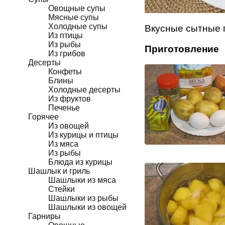
Овощные супы
Мясные супы
Холодные супы
Вкусные сытные п
Из птицы
Из рыбы
Приготовление
Из грибов
Десерты
Конфеты
Блины
Холодные десерты
Из фруктов
Печенье
Горячее
Из овощей
Из курицы и птицы
Из мяса
Из рыбы
Блюда из курицы
Шашлык и гриль
Шашлыки из мяса
Стейки
Шашлыки из рыбы
Шашлыки из овощей
Гарниры