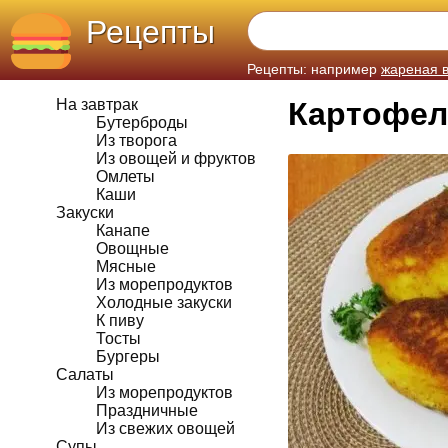
Рецепты
Рецепты: например
жареная 
На завтрак
Картофел
Бутерброды
Из творога
Из овощей и фруктов
Омлеты
Каши
Закуски
Канапе
Овощные
Мясные
Из морепродуктов
Холодные закуски
К пиву
Тосты
Бургеры
Салаты
Из морепродуктов
Праздничные
Из свежих овощей
Супы