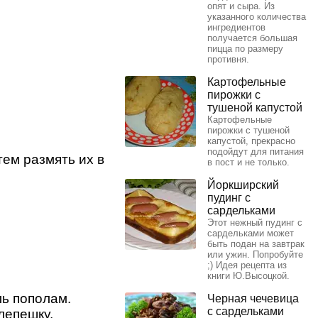
опят и сыра. Из
указанного количества
ингредиентов
получается большая
пицца по размеру
противня.
Картофельные
пирожки с
тушеной капустой
Картофельные
пирожки с тушеной
капустой, прекрасно
подойдут для питания
тем размять их в
в пост и не только.
Йоркширский
пудинг с
сардельками
Этот нежный пудинг с
сардельками может
быть подан на завтрак
или ужин. Попробуйте
;) Идея рецепта из
книги Ю.Высоцкой.
ль пополам.
Черная чечевица
с сардельками
лепешку.