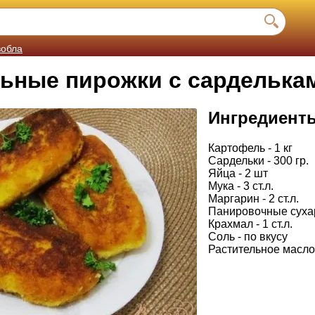
вобла
ьные пирожки с сарделька
Ингредиент
Картофель - 1 кг
Сардельки - 300 гр.
Яйца - 2 шт
Мука - 3 ст.л.
Маргарин - 2 ст.л.
Панировочные сухари
Крахмал - 1 ст.л.
Соль - по вкусу
Растительное масло