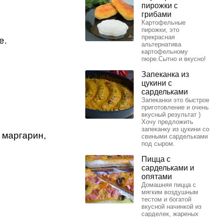
пирожки с
грибами
Картофельные
пирожки, это
прекрасная
е.
альтернатива
картофельному
пюре.Сытно и вкусно!
Запеканка из
цукини с
сардельками
Запеканки это быстрое
приготовление и очень
вкусный результат )
Хочу предложить
запеканку из цукини со
 маргарин,
свиными сардельками
под сыром.
Пицца с
сардельками и
опятами
Домашняя пицца с
мягким воздушным
тестом и богатой
вкусной начинкой из
сарделек, жареных