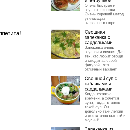
и петрушкой
Очень быстрые и
вкусные пирожки.
Очень хороший метод
утилизации
вчерашнего пюре.
Овощная
ппетита!
запеканка с
сардельками
Запеканка очень
вкусная и сочная. Для
тех, кто любит овощи
и следит за своей
фигурой - это
отличный вариант.
Овощной суп с
кабачками и
сардельками
Когда нехватка
времени, а хочется
супа, тогда готовлю
такой суп. Он
довольно таки лёгкий
и достаточно сытный и
вкусный.
Запеканка из