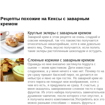
Рецепты похожие на Кексы с заварным
кремом
Круглые эклеры с заварным кремом
Заварной крем в этом рецепте не очень сладкий и
совсем нежирный, так что лакомство получается
относительно некалорийным, хотя в нем довольно
много яиц. Очень вкусно получается, если полить
такие эклеры растопленным шоколадом и остудить.
Слоеные коржики с заварным кремом
Однажды ко мне внезапно заглянула подруга с
сыном — моим крестником. Дети известные
сладкоежки, а у меня ничего к чаю нет. Почему-то на
ум сразу пришел баскский пирог, но делается он
небыстро и явно не при гостях. Но заварной крем из
этого пирога не покидал мое воображение, хотя с
чем его есть, я придумала не сразу. К счастью, у
меня оказалось замороженное слоеное тесто и пара
фруктов. Из этого набора получилось замечательное
душевное чаепитие, после которого стол опустел, а
я получила много комплиментов.Употреблять все это
можно разными способами — макать фрукты и