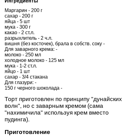
Ингредиенты
Маргарин - 200 г
сахар - 200 г
яйца - 5 шт
мука - 300 г
какао - 2 ст.л.
разрыхлитель - 2 ч.л.
вишня (без косточек), брала в собств. соку -
Для заварного крема: -
молоко - 250 мл
холодное молоко - 125 мл
мука - 1-2 ст.л.
яйцо - 1 шт
сахар - 3/4 стакана
Для глазури: -
150 г черного шоколада -
Торт приготовлен по принципу "дунайских
волн", но с заварным кремом (сама
"нахимичила" используя крем вместо
пудинга).
Приготовление