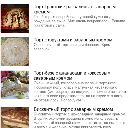
Торт Графские развалины с заварным
кремом
Такой торт я попробовала у своей кумы на дне
рождения ее сына. Мне очень понравилось. Решила
приготовить сама.
Торт с фруктами и заварным кремом
Очень вкусный торт с киви и бананом. Крем -
заварной.
Торт-безе с ананасами и кокосовым
заварным кремом
Очень нежный, кокосово-ананасовый торт-безе.
Поскольку получилась маленькая неувязочка с
кремом (см. рецепт), он получился немного не таким,
как я его себе представляла, но на вкусе это никак
не отразилось! Попробуйте ;)
Бисквитный торт с заварным кремом
Бисквитный тортик с шоколадным заварным кремом.
В целях экономии времени можно использовать
магазинный заварной крем в пакетиках, но если есть
и время и желание, можно приготовить крем