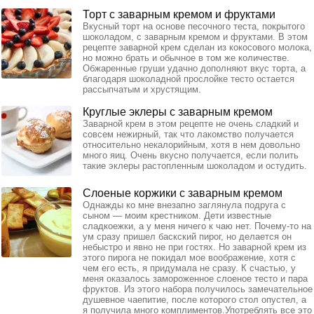
Торт с заварным кремом и фруктами
Вкусный торт на основе песочного теста, покрытого
шоколадом, с заварным кремом и фруктами. В этом
рецепте заварной крем сделан из кокосового молока,
но можно брать и обычное в том же количестве.
Обжаренные груши удачно дополняют вкус торта, а
благодаря шоколадной прослойке тесто остается
рассыпчатым и хрустящим.
Круглые эклеры с заварным кремом
Заварной крем в этом рецепте не очень сладкий и
совсем нежирный, так что лакомство получается
относительно некалорийным, хотя в нем довольно
много яиц. Очень вкусно получается, если полить
такие эклеры растопленным шоколадом и остудить.
Слоеные коржики с заварным кремом
Однажды ко мне внезапно заглянула подруга с
сыном — моим крестником. Дети известные
сладкоежки, а у меня ничего к чаю нет. Почему-то на
ум сразу пришел баскский пирог, но делается он
небыстро и явно не при гостях. Но заварной крем из
этого пирога не покидал мое воображение, хотя с
чем его есть, я придумала не сразу. К счастью, у
меня оказалось замороженное слоеное тесто и пара
фруктов. Из этого набора получилось замечательное
душевное чаепитие, после которого стол опустел, а
я получила много комплиментов.Употреблять все это