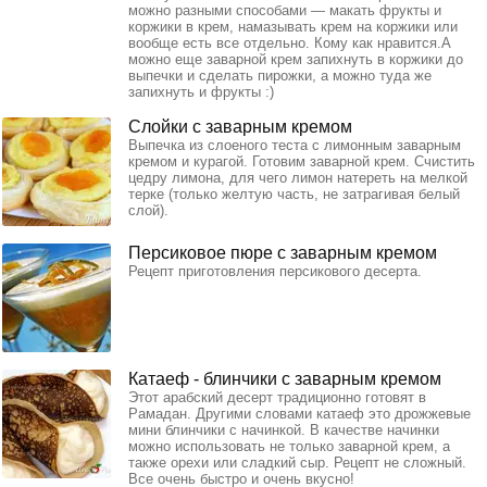
можно разными способами — макать фрукты и
коржики в крем, намазывать крем на коржики или
вообще есть все отдельно. Кому как нравится.А
можно еще заварной крем запихнуть в коржики до
выпечки и сделать пирожки, а можно туда же
запихнуть и фрукты :)
Слойки с заварным кремом
Выпечка из слоеного теста с лимонным заварным
кремом и курагой. Готовим заварной крем. Счистить
цедру лимона, для чего лимон натереть на мелкой
терке (только желтую часть, не затрагивая белый
слой).
Персиковое пюре с заварным кремом
Рецепт приготовления персикового десерта.
Катаеф - блинчики с заварным кремом
Этот арабский десерт традиционно готовят в
Рамадан. Другими словами катаеф это дрожжевые
мини блинчики с начинкой. В качестве начинки
можно использовать не только заварной крем, а
также орехи или сладкий сыр. Рецепт не сложный.
Все очень быстро и очень вкусно!