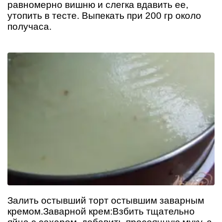
равномерно вишню и слегка вдавить ее,
утопить в тесте. Выпекать при 200 гр около
получаса.
Залить остывший торт остывшим заварным
кремом.Заварной крем:Взбить тщательно