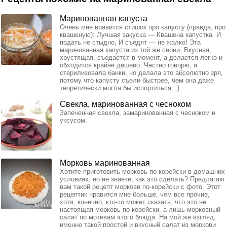
Маринованная капуста
Очень мне нравится стишок про капусту (правда, про
квашеную): Лучшая закуска — Квашена капустка. И
подать не стыдно, И съедят — не жалко! Эта
маринованная капуста из той же серии. Вкусная,
хрустящая, съедается в момент, а делается легко и
обходится крайне дешево. Честно говорю, я
стерилизовала банки, но делала это абсолютно зря,
потому что капусту съели быстрее, чем она даже
теоретически могла бы испортиться. :)
Свекла, маринованная с чесноком
Запеченная свекла, замаринованная с чесноком и
уксусом.
Морковь маринованная
Хотите приготовить морковь по-корейски в домашних
условиях, но не знаете, как это сделать? Предлагаю
вам такой рецепт моркови по-корейски с фото. Этот
рецептик нравится мне больше, чем все прочие,
хотя, конечно, кто-то может сказать, что это не
настоящая морковь по-корейски, а лишь морковный
салат по мотивам этого блюда. На мой же взгляд,
именно такой простой и вкусный салат из моркови