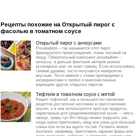
Рецепты похожие на Открытый пирог с
фасолью в томатном соусе
Открытый пирог с анчоусами
Pissaladière – так называется этот пирог
французского происхождения, очень похожий на
пиццу. Обязательный компонент pissaladière –
анчоусы, а дальше фантазия авторов разных
кулинарных книг не знает границ. Если использовать
свежие дрожжи, тесто получается невероятно
вкусным. Тесто именно с этими пропорциями и
ингредиентами я люблю в многочисленных
вариациях других открытых пирогов.
Тефтели в томатном соусе с мятой
Рецепт тефтелей, как и большинство греческих
рецептов достаточно несложен в приготовлении,
вкусен, и в нем используются простые продукты,
характерные для средиземноморской кухни — мясо,
овощи, травы.<p>Это блюдо может выручить вас,
когда нужно приготовить обед или ужин для большой
семьи или если вы ждете гостей. Готовить можно
поэтапно, например, приготовить заранее фарш или
даже поджарить тефтели, а завершить готовку уже