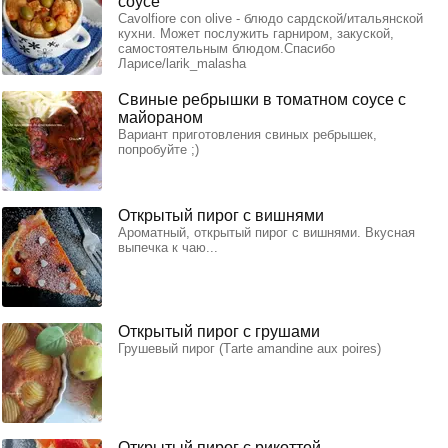
соусе
Cavolfiore con olive - блюдо сардской/итальянской
кухни. Может послужить гарниром, закуской,
самостоятельным блюдом.Спасибо
Ларисе/larik_malasha
Свиные ребрышки в томатном соусе с
майораном
Вариант приготовления свиных ребрышек,
попробуйте ;)
Открытый пирог с вишнями
Ароматный, открытый пирог с вишнями. Вкусная
выпечка к чаю...
Открытый пирог с грушами
Грушевый пирог (Тarte amandine aux poires)
Открытый пирог с рикоттой