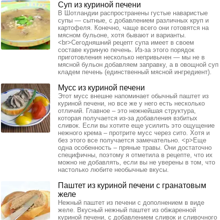
Суп из куриной печени
В Шотландии распространены густые наваристые
супы — сытные, с добавлением различных круп и
картофеля. Конечно, чаще всего они готовятся на
мясном бульоне, хотя бывают и варианты.
<br>Сегодняшний рецепт супа имеет в своем
составе куриную печень. Из-за этого порядок
приготовления несколько непривычен — мы не в
мясной бульон добавляем заправку, а в овощной суп
кладем печень (единственный мясной ингредиент).
Мусс из куриной печени
Этот мусс внешне напоминает обычный паштет из
куриной печени, но все же у него есть несколько
отличий. Главное – это нежнейшая структура,
которая получается из-за добавления взбитых
сливок. Если вы хотите еще усилить это ощущение
нежного крема – протрите мусс через сито. Хотя и
без этого все получается замечательно. <p>Еще
одна особенность – пряные травы. Они достаточно
специфичны, поэтому я отметила в рецепте, что их
можно не добавлять, если вы не уверены в том, что
настолько любите необычные вкусы.
Паштет из куриной печени с гранатовым
желе
Нежный паштет из печени с дополнением в виде
желе. Вкусный нежный паштет из обжаренной
куриной печени, с добавлением сливок и сливочного