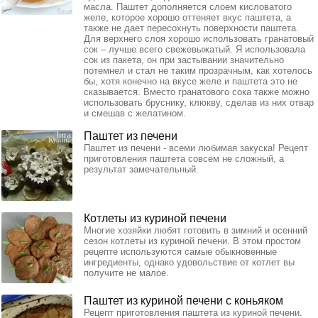
масла. Паштет дополняется слоем кисловатого
желе, которое хорошо оттеняет вкус паштета, а
также не дает пересохнуть поверхности паштета.
Для верхнего слоя хорошо использовать гранатовый
сок – лучше всего свежевыжатый. Я использовала
сок из пакета, он при застывании значительно
потемнел и стал не таким прозрачным, как хотелось
бы, хотя конечно на вкусе желе и паштета это не
сказывается. Вместо гранатового сока также можно
использовать бруснику, клюкву, сделав из них отвар
и смешав с желатином.
Паштет из печени
Паштет из печени - всеми любимая закуска! Рецепт
приготовления паштета совсем не сложный, а
результат замечательный.
Котлеты из куриной печени
Многие хозяйки любят готовить в зимний и осенний
сезон котлеты из куриной печени. В этом простом
рецепте используются самые обыкновенные
ингредиенты, однако удовольствие от котлет вы
получите не малое.
Паштет из куриной печени с коньяком
Рецепт приготовления паштета из куриной печени.