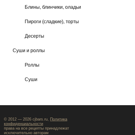
Блины, блинчики, оладьи
Пироги (сладкие), торты
Десерты
Суши и роллы
Роллы
Суши
© 2012 — 2026 cjbars.ru,
Политика
конфиденциальности
права на все рецепты принадлежат
исключительно авторам