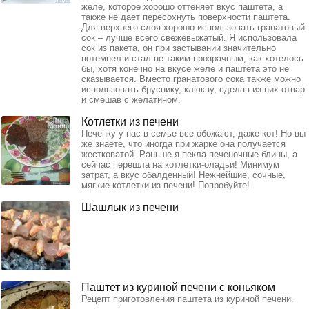
желе, которое хорошо оттеняет вкус паштета, а
также не дает пересохнуть поверхности паштета.
Для верхнего слоя хорошо использовать гранатовый
сок – лучше всего свежевыжатый. Я использовала
сок из пакета, он при застывании значительно
потемнел и стал не таким прозрачным, как хотелось
бы, хотя конечно на вкусе желе и паштета это не
сказывается. Вместо гранатового сока также можно
использовать бруснику, клюкву, сделав из них отвар
и смешав с желатином.
Котлетки из печени
Печенку у нас в семье все обожают, даже кот! Но вы
же знаете, что иногда при жарке она получается
жестковатой. Раньше я пекла печеночные блины, а
сейчас перешла на котлетки-оладьи! Минимум
затрат, а вкус обалденный! Нежнейшие, сочные,
мягкие котлетки из печени! Попробуйте!
Шашлык из печени
Паштет из куриной печени с коньяком
Рецепт приготовления паштета из куриной печени.