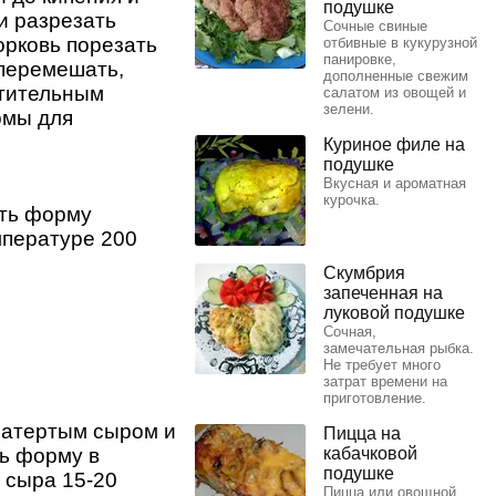
подушке
 и разрезать
Сочные свиные
орковь порезать
отбивные в кукурузной
панировке,
 перемешать,
дополненные свежим
стительным
салатом из овощей и
зелени.
рмы для
Куриное филе на
подушке
Вкусная и ароматная
курочка.
ыть форму
мпературе 200
Скумбрия
запеченная на
луковой подушке
Сочная,
замечательная рыбка.
Не требует много
затрат времени на
приготовление.
натертым сыром и
Пицца на
ть форму в
кабачковой
подушке
 сыра 15-20
Пицца или овощной