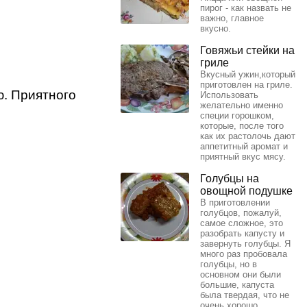
пирог - как назвать не
важно, главное
вкусно.
Говяжьи стейки на
гриле
Вкусный ужин,который
приготовлен на гриле.
ю. Приятного
Использовать
желательно именно
специи горошком,
которые, после того
как их растолочь дают
аппетитный аромат и
приятный вкус мясу.
Голубцы на
овощной подушке
В приготовлении
голубцов, пожалуй,
самое сложное, это
разобрать капусту и
завернуть голубцы. Я
много раз пробовала
голубцы, но в
основном они были
большие, капуста
была твердая, что не
очень хорошо