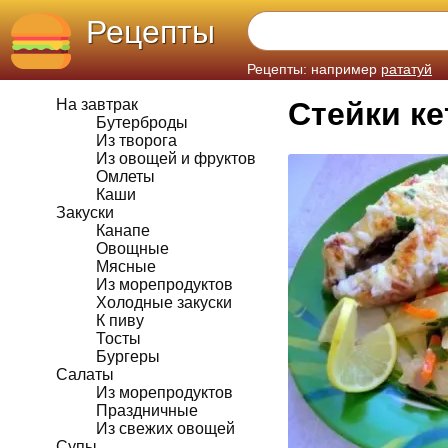
Рецепты
Рецепты: например
рататуй
На завтрак
Стейки к
Бутерброды
Из творога
Из овощей и фруктов
Омлеты
Каши
Закуски
Канапе
Овощные
Мясные
Из морепродуктов
Холодные закуски
К пиву
Тосты
Бургеры
Салаты
Из морепродуктов
Праздничные
Из свежих овощей
Супы