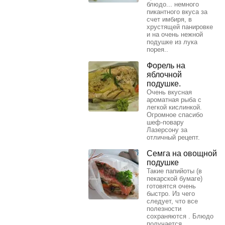
блюдо... немного
пикантного вкуса за
счет имбиря, в
хрустящей панировке
и на очень нежной
подушке из лука
порея..
Форель на
яблочной
подушке.
Очень вкусная
ароматная рыба с
легкой кислинкой.
Огромное спасибо
шеф-повару
Лазерсону за
отличный рецепт.
Семга на овощной
подушке
Такие папийоты (в
пекарской бумаге)
готовятся очень
быстро. Из чего
следует, что все
полезности
сохраняются . Блюдо
получается