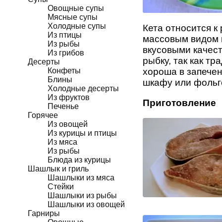
Овощные супы
Мясные супы
Холодные супы
Кета относится к
Из птицы
массовым видом 
Из рыбы
вкусовыми качест
Из грибов
рыбку, так как т
Десерты
Конфеты
хороша в запечен
Блины
шкафу или фольг
Холодные десерты
Из фруктов
Приготовление
Печенье
Горячее
Из овощей
Из курицы и птицы
Из мяса
Из рыбы
Блюда из курицы
Шашлык и гриль
Шашлыки из мяса
Стейки
Шашлыки из рыбы
Шашлыки из овощей
Гарниры