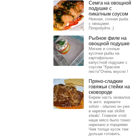
Семга на овощной
подушке с
пикатным соусом
Нежная, сочная рыба
с овощами.
Попробуйте ;)
Рыбное филе на
овощной подушке
Мягкие и сочные
кусочки рыбы на
картофельно-
капустной подушке с
соусом "Красное
песто"Очень вкусно !
Пряно-сладкие
говяжьи стейки на
сковороде
Берем часть оковалка
/в англ. варианте
sirloin - обычно он уже
в нарезке как skillet
steak/. Главное чтоб
наше мясо было тонко
нарезано и порциями.
Чем толще кусок тем
дольше готовить.