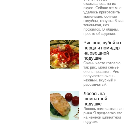
сказывалось на их
вкусе. Сейчас же мне
удалось приготовить
маленькие, сочные
голубцы, капуста была
тоненькая, без
прожилок. В общем,
просто объедение.
Рис под шубой из
перца и помидор
на овощной
подушке
Очень часто готовлю
так рис, моей семье
очень нравится. Рис
получается очень
нежный, вкусный и
рассыпчатый.
Лосось на
шпинатной
подушке
Лосось замечательная
рыба.Я предлагаю его
на нежной шпинатной
подушке