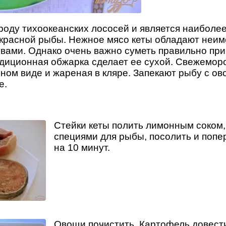
 роду тихоокеанских лососей и является наиболе
красной рыбы. Нежное мясо кеты обладают неи
вами. Однако очень важно суметь правильно при
радиционная обжарка сделает ее сухой. Свежемор
ном виде и жареная в кляре. Запекают рыбу с о
е.
Стейки кеты полить лимонным соком,
специями для рыбы, посолить и попе
на 10 минут.
Овощи почистить. Картофель довести