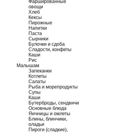
Фаршированные
овощи
Хлеб
Кексы
Пирожные
Напитки
Паста
Сырники
Булочки и сдоба
Сладости, конфеты
Каши
Рис
Малышам
Запеканки
Котлеты
Салаты
Рыба и морепродукты
Супы
Каши
Бутерброды, сендвичи
Основные блюда
Яичницы и омлеты
Блины, блинчики,
оладьи
Пироги (сладкие),