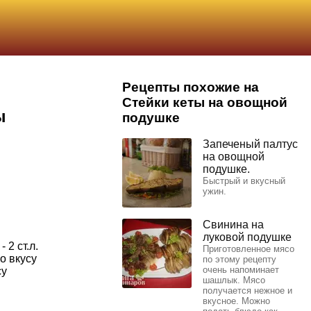
Рецепты похожие на
Стейки кеты на овощной
ы
подушке
Запеченый палтус
на овощной
подушке.
Быстрый и вкусный
ужин.
Свинина на
луковой подушке
 2 ст.л.
Приготовленное мясо
о вкусу
по этому рецепту
очень напоминает
су
шашлык. Мясо
получается нежное и
вкусное. Можно