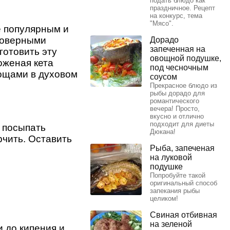
подать блюдо как
праздничное. Рецепт
на конкурс, тема
"Мясо".
е популярным и
моверными
Дорадо
запеченная на
готовить эту
овощной подушке,
оженая кета
под чесночным
вощами в духовом
соусом
Прекрасное блюдо из
рыбы дорадо для
романтического
вечера! Просто,
вкусно и отлично
подходит для диеты
 посыпать
Дюкана!
рчить. Оставить
Рыба, запеченая
на луковой
подушке
Попробуйте такой
оригинальный способ
запекания рыбы
целиком!
Свиная отбивная
на зеленой
 до кипения и