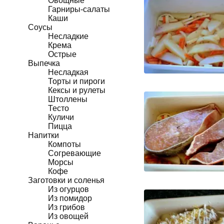
Овощные
Гарниры-салаты
Каши
Соусы
Несладкие
Крема
Острые
Выпечка
Несладкая
Торты и пироги
Кексы и рулеты
Штоллены
Тесто
Куличи
Пицца
Напитки
Компоты
Согревающие
Морсы
Кофе
Заготовки и соленья
Из огурцов
Из помидор
Из грибов
Из овощей