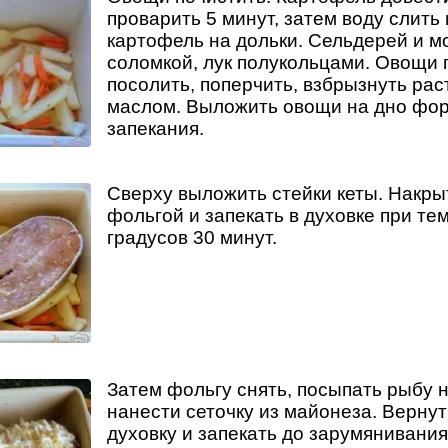
проварить 5 минут, затем воду слить
картофель на дольки. Сельдерей и м
соломкой, лук полукольцами. Овощи
посолить, поперчить, взбрызнуть ра
маслом. Выложить овощи на дно фо
запекания.
Сверху выложить стейки кеты. Накр
фольгой и запекать в духовке при те
градусов 30 минут.
Затем фольгу снять, посыпать рыбу 
нанести сеточку из майонеза. Верну
духовку и запекать до зарумянивания